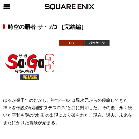
SQUARE ENIX 公式サイトメニュー
時空の覇者 サ・ガ3 ［完結編］
ゲーム
マガジン＆ブックス
ミュージック
グッズ
ストア
メンバーズ
はるか幾千年のむかし、神“ソール”は異次元からの侵略してきた
動画
神々を伝説の戦闘機“ステスロス”と共に封印した。その後、永く続
コラム
いた平和も謎の“水瓶”の出現により破られた。現在、過去、未来を
またにかけた冒険が始まる。
会社情報
採用情報
SQUARE ENIX サイト内検索