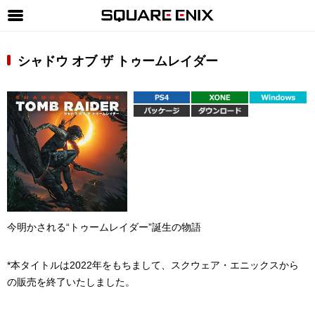
SQUARE ENIX 公式サイトメニュー
シャドウ オブ ザ トゥームレイダー
ゲーム
マガジン＆ブックス
ミュージック
グッズ
ストア
メンバーズ
今明かされる“トゥームレイダー”誕生の物語
動画
コラム
*本タイトルは2022年をもちまして、スクウェア・エニックスから
の販売を終了いたしました。
会社情報
採用情報
SQUARE ENIX サイト内検索