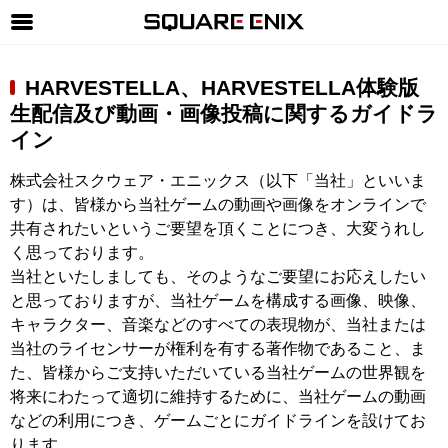
SQUARE ENIX 公式サイトメニュー
HARVESTELLA、HARVESTELLA体験版
ゲーム
生配信及び動画・画像投稿に関するガイドラ
イン
マガジン＆ブックス
ミュージック
株式会社スクウェア・エニックス（以下「当社」といいま
す）は、皆様から当社ゲームの動画や画像をオンラインで
グッズ
共有されたいというご要望を頂くことにつき、大変うれし
く思っております。
ストア
当社といたしましても、そのようなご要望にお応えしたい
メンバーズ
と思っておりますが、当社ゲームを構成する画像、映像、
キャラクター、音楽などのすべての表現物が、当社または
動画
当社のライセンサーが権利を有する著作物であること、ま
コラム
た、皆様からご支持いただいている当社ゲームの世界観を
将来にわたって適切に維持するために、当社ゲームの動画
会社情報
採用情報
などの利用につき、ゲームごとにガイドラインを設けてお
SQUARE ENIX サイト内検索
ります。