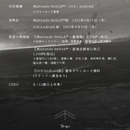
対応機種
Nintendo Switch™ / iOS / Android
※ダウンロード専売
発売日
Nintendo Switch™版 2023年6月29日（木）
iOS/Android 版 2023年8月10日（木）
希望小売価格
【Nintendo Switch™・通常版】3,300円(税込)
※収録キャラクター：源朔、安酸栄都、鍛炭六花、宇緑四季
【Nintendo Switch™・追加志献官(1体)】
1,100円(税込)
※追加DLC(全6体)：凍硝七瀬、浮石三宙、舎利弗玖苑、鐵仁武、
塩水流一那、清硫十六夜
【iOS/Android版】基本ダウンロード無料
(ストーリー課金あり)
CERO
B（12歳以上対象）
Top