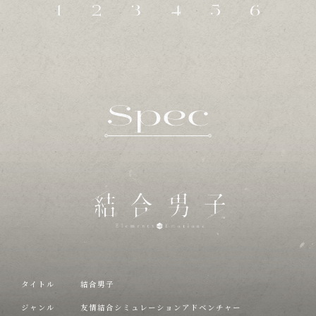
1
2
3
4
5
6
タイトル
結合男子
ジャンル
友情結合シミュレーションアドベンチャー