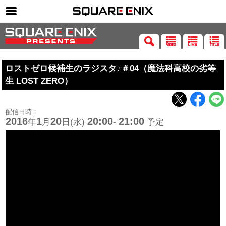
SQUARE ENIX 公式サイトメニュー
ゲーム
ロストゼロ候補生のラジスタ♪＃04（魔法科高校の劣等
マガジン＆ブックス
生 LOST ZERO）
ミュージック
グッズ
配信日時：
2016
1
20
20:00
21:00
年
月
日(水)
-
予定
ストア
メンバーズ
動画
コラム
会社情報
採用情報
SQUARE ENIX サイト内検索