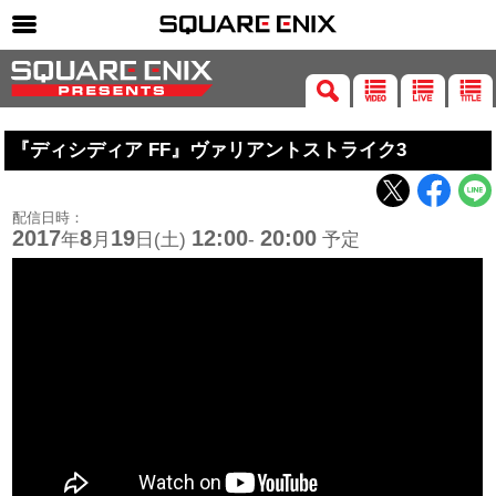
SQUARE ENIX 公式サイトメニュー
ゲーム
『ディシディア FF』ヴァリアントストライク3
マガジン＆ブックス
ミュージック
配信日時：
グッズ
2017
8
19
12:00
20:00
年
月
日(土)
-
予定
ストア
メンバーズ
動画
コラム
会社情報
採用情報
SQUARE ENIX サイト内検索