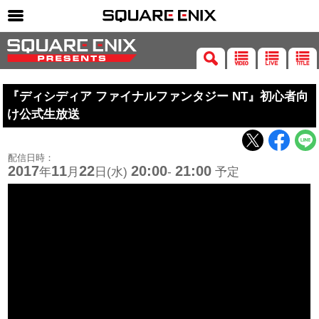
SQUARE ENIX 公式サイトメニュー
ゲーム
『ディシディア ファイナルファンタジー NT』初心者向
マガジン＆ブックス
け公式生放送
ミュージック
グッズ
配信日時：
2017
11
22
20:00
21:00
年
月
日(水)
-
予定
ストア
メンバーズ
動画
コラム
会社情報
採用情報
SQUARE ENIX サイト内検索