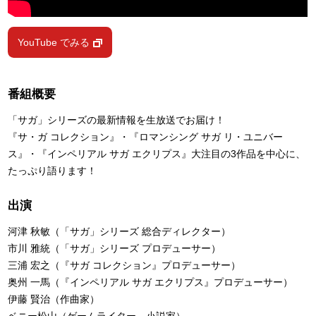
YouTube でみる
番組概要
「サガ」シリーズの最新情報を生放送でお届け！
『サ・ガ コレクション』・『ロマンシング サガ リ・ユニバー
ス』・『インペリアル サガ エクリプス』大注目の3作品を中心に、
たっぷり語ります！
出演
河津 秋敏（「サガ」シリーズ 総合ディレクター）
市川 雅統（「サガ」シリーズ プロデューサー）
三浦 宏之（『サガ コレクション』プロデューサー）
奥州 一馬（『インペリアル サガ エクリプス』プロデューサー）
伊藤 賢治（作曲家）
ベニー松山（ゲームライター、小説家）