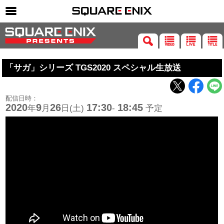
SQUARE ENIX 公式サイトメニュー
ゲーム
「サガ」シリーズ TGS2020 スペシャル生放送
マガジン＆ブックス
ミュージック
配信日時：
グッズ
2020
9
26
17:30
18:45
年
月
日(土)
-
予定
ストア
メンバーズ
動画
コラム
会社情報
採用情報
SQUARE ENIX サイト内検索