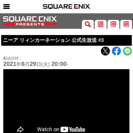
SQUARE ENIX 公式サイトメニュー
ゲーム
ニーア リィンカーネーション 公式生放送 #3
マガジン＆ブックス
ミュージック
配信日時：
グッズ
2021
6
29
20:00
年
月
日(火)
-
ストア
メンバーズ
動画
コラム
会社情報
採用情報
SQUARE ENIX サイト内検索