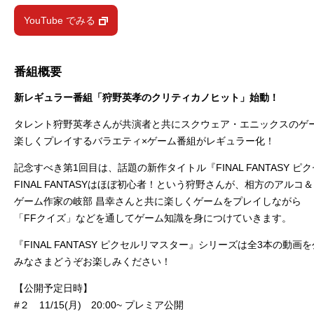
YouTube でみる
番組概要
新レギュラー番組「狩野英孝のクリティカノヒット」始動！
タレント狩野英孝さんが共演者と共にスクウェア・エニックスのゲ
楽しくプレイするバラエティ×ゲーム番組がレギュラー化！
記念すべき第1回目は、話題の新作タイトル『FINAL FANTASY 
FINAL FANTASYはほぼ初心者！という狩野さんが、相方のアルコ
ゲーム作家の岐部 昌幸さんと共に楽しくゲームをプレイしながら
「FFクイズ」などを通してゲーム知識を身につけていきます。
『FINAL FANTASY ピクセルリマスター』シリーズは全3本の動
みなさまどうぞお楽しみください！
【公開予定日時】
#２ 11/15(月) 20:00~ プレミア公開