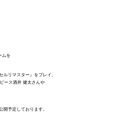
ームを
ピクセルリマスター』をプレイ。
＆ピース酒井 健太さんや
画を公開予定しております。