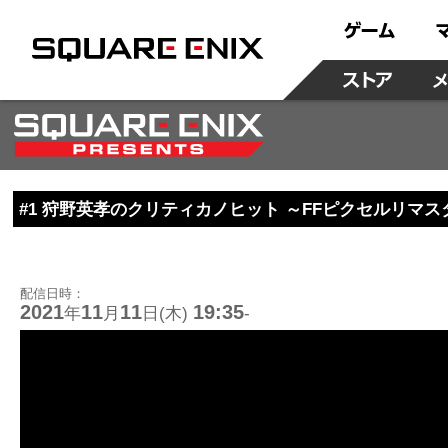
#1 狩野英孝のクリティカノヒット ～FFピクセルリマス
配信日時：
2021
11
11
19:35
年
月
日(木)
-