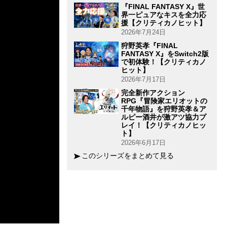
『FINAL FANTASY X』世
界一ピュアなキスを全力応
援【クリティカノヒット】
2026年7月24日
狩野英孝『FINAL
FANTASY X』をSwitch2版
で初体験！【クリティカノ
ヒット】
2026年7月17日
完全新作アクション
RPG『冒険家エリオットの
千年物語』を狩野英孝＆ア
ルピー酒井が激アツ協力プ
レイ！【クリティカノヒッ
ト】
2026年6月17日
このシリーズをまとめて見る