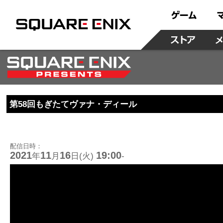
第58回もぎたてヴァナ・ディール
配信日時：
2021
11
16
19:00
年
月
日(火)
-