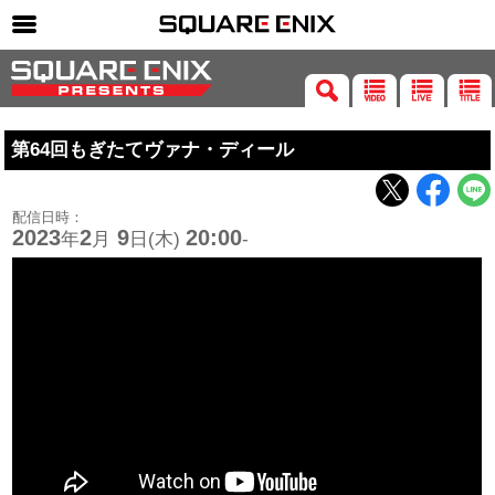
SQUARE ENIX 公式サイトメニュー
ゲーム
第64回もぎたてヴァナ・ディール
マガジン＆ブックス
ミュージック
配信日時：
グッズ
2023
2
9
20:00
年
月
日(木)
-
ストア
メンバーズ
動画
コラム
会社情報
採用情報
SQUARE ENIX サイト内検索