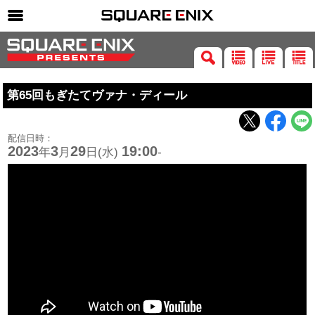
SQUARE ENIX 公式サイトメニュー
ゲーム
第65回もぎたてヴァナ・ディール
マガジン＆ブックス
ミュージック
配信日時：
グッズ
2023
3
29
19:00
年
月
日(水)
-
ストア
メンバーズ
動画
コラム
会社情報
採用情報
SQUARE ENIX サイト内検索