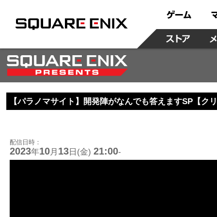
【パラノマサイト】開発陣がなんでも答えますSP【ク
配信日時：
2023
10
13
21:00
年
月
日(金)
-