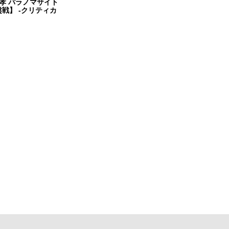
孝 パラノマサイト
盤戦】 -クリティカ