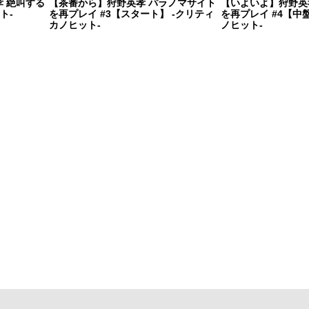
 絶叫する
【茶番から】狩野英孝 パラノマサイト
【いよいよ】狩野英
ト-
を再プレイ #3【スタート】 -クリティ
を再プレイ #4【中
カノヒット-
ノヒット-