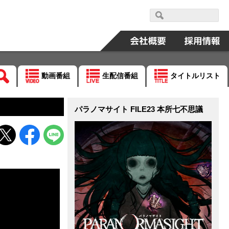
動画番組
生配信番組
タイトルリスト
パラノマサイト FILE23 本所七不思議