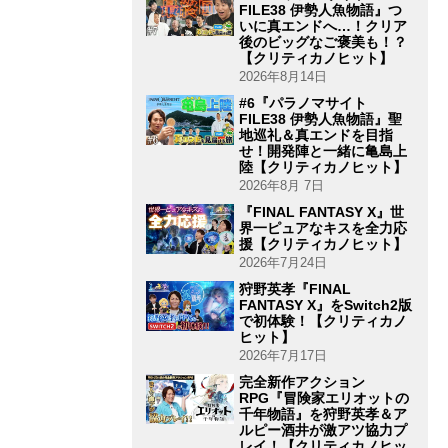
FILE38 伊勢人魚物語』つ
いに真エンドへ…！クリア
後のビッグなご褒美も！？
【クリティカノヒット】
2026年8月14日
#6『パラノマサイト
FILE38 伊勢人魚物語』聖
地巡礼＆真エンドを目指
せ！開発陣と一緒に亀島上
陸【クリティカノヒット】
2026年8月 7日
『FINAL FANTASY X』世
界一ピュアなキスを全力応
援【クリティカノヒット】
2026年7月24日
狩野英孝『FINAL
FANTASY X』をSwitch2版
で初体験！【クリティカノ
ヒット】
2026年7月17日
完全新作アクション
RPG『冒険家エリオットの
千年物語』を狩野英孝＆ア
ルピー酒井が激アツ協力プ
レイ！【クリティカノヒッ