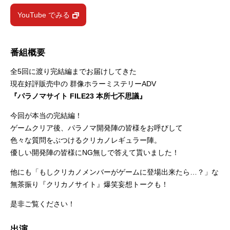
YouTube でみる
番組概要
全5回に渡り完結編までお届けしてきた
現在好評販売中の 群像ホラーミステリーADV
『パラノマサイト FILE23 本所七不思議』
今回が本当の完結編！
ゲームクリア後、パラノマ開発陣の皆様をお呼びして
色々な質問をぶつけるクリカノレギュラー陣。
優しい開発陣の皆様にNG無しで答えて貰いました！
他にも「もしクリカノメンバーがゲームに登場出来たら…？」な
無茶振り『クリカノサイト』爆笑妄想トークも！
是非ご覧ください！
出演