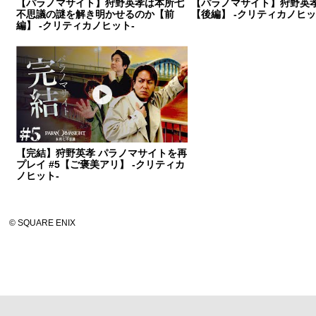
【パラノマサイト】狩野英孝は本所七
【パラノマサイト】狩野英孝
不思議の謎を解き明かせるのか【前
【後編】 -クリティカノヒッ
編】 -クリティカノヒット-
【完結】狩野英孝 パラノマサイトを再
プレイ #5【ご褒美アリ】 -クリティカ
ノヒット-
© SQUARE ENIX