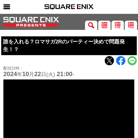
SQUARE ENIX 公式サイトメニュー
ゲーム
誰を入れる？ロマサガ2Rのパーティー決めで問題発
マガジン＆ブックス
生！？
ミュージック
グッズ
配信日時：
2024
10
22
21:00
年
月
日(火)
-
ストア
メンバーズ
動画
コラム
会社情報
採用情報
SQUARE ENIX サイト内検索