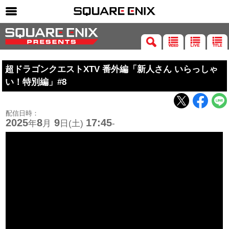
SQUARE ENIX 公式サイトメニュー
ゲーム
超ドラゴンクエストXTV 番外編「新人さん いらっしゃ
マガジン＆ブックス
い！特別編」#8
ミュージック
グッズ
配信日時：
2025
8
9
17:45
年
月
日(土)
-
ストア
メンバーズ
動画
コラム
会社情報
採用情報
SQUARE ENIX サイト内検索