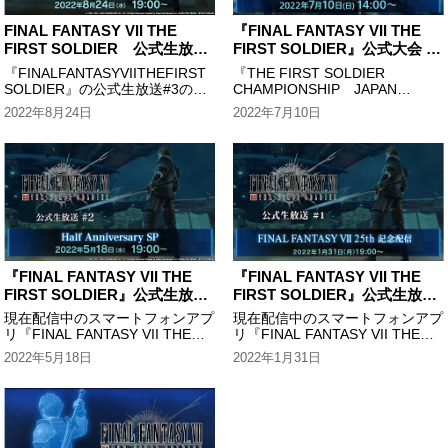
FINAL FANTASY VII THE
『FINAL FANTASY VII THE
FIRST SOLDIER 公式生放送
FIRST SOLDIER』公式大会 #1
＃３
THE FIRST SOLDIER
『FINALFANTASYVIITHEFIRST
『THE FIRST SOLDIER
CHAMPIONSHIP JAPAN
SOLDIER』の公式生放送#3の配
CHAMPIONSHIP JAPAN
TOURNAMENT
信が決定しました。 シーズン4の
TOURNAMENT』開催!! 本予選を
2022年8月24日
2022年7月10日
コンテンツ情報に加え、来るシー
勝ち抜いた上位25チームの精鋭
ズンの最新情報の公開を予定して
たちがソルジャー候補兵トップチ
おります。 ...
ームの座をかけて争います
『FINAL FANTASY VII THE
『FINAL FANTASY VII THE
FIRST SOLDIER』公式生放送
FIRST SOLDIER』公式生放送
#2 Harf Anniversary SP
＃1 ～FFVII 25th記念配信～
現在配信中のスマートフォンアプ
現在配信中のスマートフォンアプ
リ『FINAL FANTASY VII THE
リ『FINAL FANTASY VII THE
FIRST SOLDIER』の 最新情報を
FIRST SOLDIER』の 最新情報を
2022年5月18日
2022年1月31日
お届けする生放送です！！
お届けする生放送の開催が決定！