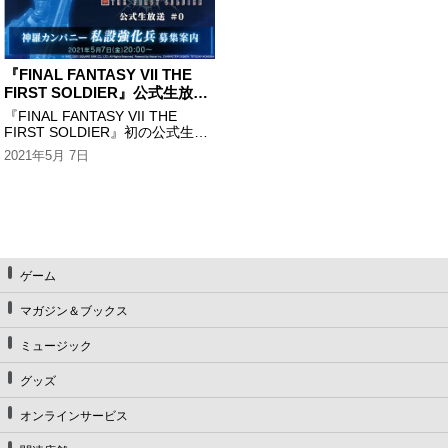
『FINAL FANTASY VII THE
FIRST SOLDIER』公式生放送
＃0 神羅カンパニー私設強化兵
『FINAL FANTASY VII THE
募集案内
FIRST SOLDIER』初の公式生放
送！ みなさんお待ちかねのゲー
2021年5月 7日
ム最新情報や、本邦初公開のゲー
ム実機プレイをお届けします。
ゲーム
マガジン＆ブックス
ミュージック
グッズ
オンラインサービス