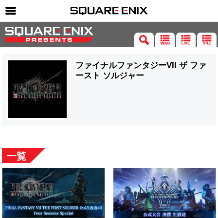
SQUARE ENIX 公式サイトメニュー
ゲーム
ファイナルファンタジーVII ザ ファ
マガジン＆ブックス
ースト ソルジャー
ミュージック
グッズ
ストア
メンバーズ
一覧
動画
コラム
会社情報
採用情報
SQUARE ENIX サイト内検索