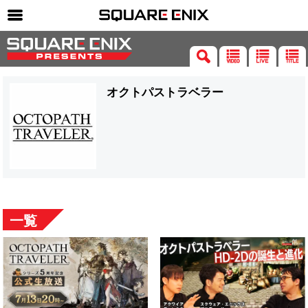
SQUARE ENIX 公式サイトメニュー
ゲーム
オクトパストラベラー
マガジン＆ブックス
ミュージック
グッズ
ストア
メンバーズ
一覧
動画
コラム
会社情報
採用情報
SQUARE ENIX サイト内検索