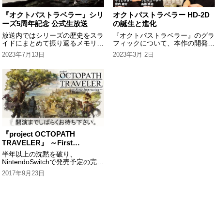
『オクトパストラベラー』シリ
オクトパストラベラー HD-2D
ーズ5周年記念 公式生放送
の誕生と進化
放送内ではシリーズの歴史をスラ
『オクトパストラベラー』のグラ
イドにまとめて振り返るメモリア
フィックについて、本作の開発陣
ルコーナーや、ユーザーアンケー
を迎え、「HD-2D」がどのよう
2023年7月13日
2023年3月 2日
ト投票企画の結果発表を中心に、
に生まれ、『オクトパストラベラ
盛りだくさんの内容でお届け。ぜ
ーII』でどのように進化したのか
ひご期待くださ
を聞いていきます。
『project OCTOPATH
TRAVELER』 ～First
Impression～
半年以上の沈黙を破り、
NintendoSwitchで発売予定の完全
新作RPG『プロジェクトオクト
2017年9月23日
パストラベラー』の魅力をお届け
します！お見逃しなく！