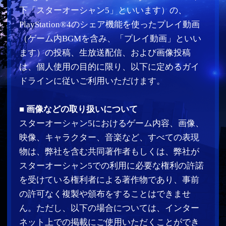
■ 画像などの取り扱いについて
スターオーシャン5におけるゲーム内容、画像、
映像、キャラクター、音楽など、すべての表現
物は、弊社を含む共同著作者もしくは、弊社が
スターオーシャン5での利用に必要な権利の許諾
を受けている権利者による著作物であり、事前
の許可なく複製や頒布をすることはできませ
ん。ただし、以下の場合については、インター
ネット上での掲載にご使用いただくことができ
ます。その際には、【利用条件】に従って利用
してください。また、下記以外の著作物（スタ
ーオーシャン5内の動画、音声、楽曲等）の掲
載、転用は行わないでください。また、音楽デ
ータのみの掲載および音楽の視聴を主目的と捉
えられる利用は行わないでください。
(1)
スターオーシャン5の画像を個人使用の目的で
PlayStation®4のシェア機能で利用できるオンラ
インサービスで使用すること。但し、本ガイド
ライン内で認めている範囲であっても弊社が指
定した（将来指定する部分を含みます）一定の