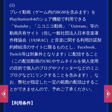
reserved.
・公開した内容の二次利用は行わないでくださ
い。
例）公開した内容をまとめて冊子などの別の
媒体での再配布は、有料・無料にかかわらず
ご遠慮ください。
・閲覧に対価が必要となるサイトおよびサービ
スを利用しての公開はご遠慮ください。
（但し、ニコニコ動画プレミアムサービスを
除く）
特定のプレイヤーの誹謗中傷につながる行為
は行わないでください。
・理由の如何を問わず、弊社から依頼があった
場合には、遅滞なく画像・動画の掲載を中止
してください。 また、弊社が不適切と判断し
た動画・放送については、削除させていただ
く場合があります。
・弊社は、インターネットでの画像・動画の掲
載について、第三者の権利を侵害していない
ことを含め、いかなる保証もいたしません。