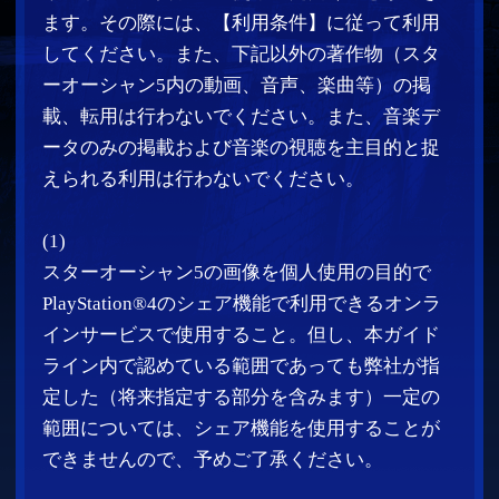
範囲については、シェア機能を使用することが
できませんので、予めご了承ください。
(2)
プレイ動画（ゲーム内のBGMを含みます）を
PlayStation®4のシェア機能で利用できる
「Youtube」「ニコニコ動画」「Ustream」等の
動画共有サイト（但し一般社団法人日本音楽著
作権協会（JASRAC）と音楽に関する利用許諾契
約締結済のサイトに限るものとし、Facebook、
Twitch等は対象外となります）に配信すること
（この配信動画のURLやサムネイルを個人使用
の目的で個人のブログやツイッターなどのミニ
ブログなどにリンクすることを含みます）。な
お、弊社が指定した一定の範囲の配信はするこ
とができませんので、予めご了承ください。
【利用条件】
・掲載・配信に際して、著作権者の表示明記し
てください。
©2016 SQUARE ENIX CO., LTD. All rights