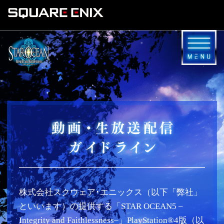
株式会社スクウェア･エニックス（以下「弊社」
といいます）の提供する「STAR OCEAN5 –
Integrity and Faithlessness–」PlayStation®4版（以
下「スターオーシャン5」といいます）の、
PlayStation®4のシェア機能を使ったプレイ動画
（ゲーム内BGMを含み、「プレイ動画」といい
ます）の投稿、生放送配信、および画像投稿
は、個人使用の目的に限り、以下に定めるガイ
ドラインに従いご利用いただけます。