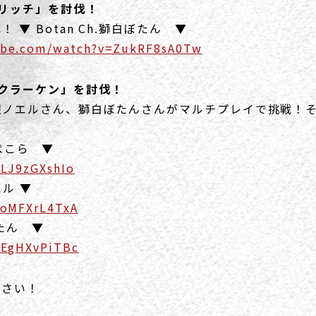
リッチ」を討伐！
 ▼ Botan Ch.獅白ぼたん ▼
ube.com/watch?v=ZukRF8sA0Tw
クラーケン」を討伐！
銀ノエルさん、獅白ぼたんさんがマルチプレイで挑戦！
兎田ぺこら ▼
OLJ9zGXshIo
エル ▼
GoMFXrL4TxA
ぼたん ▼
HEgHXvPiTBc
ださい！