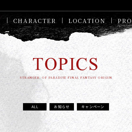
M
CHARACTER
LOCATION
PR
TOPICS
STRANGER OF PARADISE FINAL FANTASY ORIGIN
ALL
お知らせ
キャンペーン