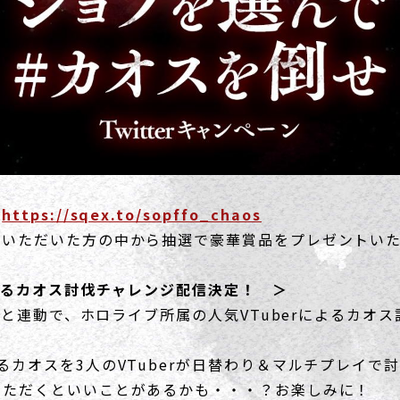
：
https://sqex.to/sopffo_chaos
加いただいた方の中から抽選で豪華賞品をプレゼントい
によるカオス討伐チャレンジ配信決定！ ＞
ーンと連動で、ホロライブ所属の人気VTuberによるカオ
るカオスを3人のVTuberが日替わり＆マルチプレイで
いただくといいことがあるかも・・・？お楽しみに！