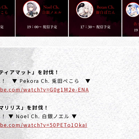
ティアマット」を討伐！
▼ Pekora Ch. 兎田ぺこら ▼
ube.com/watch?v=G0g1M2e-ENA
マリリス」を討伐！
▼ Noel Ch. 白銀ノエル ▼
ube.com/watch?v=50PETo1OkaI