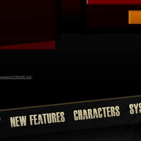
ob/master/LICENSE.md
）
SYSTE
CHARACTERS
NEW