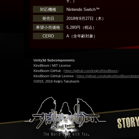
す。)
対応機種
Nintendo Switch™
発売日
2018年9月27日（木）
希望小売価格
5,280
円（税込）
CERO
A（全年齢対象）
Unity3d Subcomponents
:
KinoBloom / MIT License
KinoBloom GitHub
（
https://github.com/keijiro/KinoBloom
）
KinoBloom GitHub License
（
https://github.com/keijiro/KinoBloom/bl
©2015, 2016 Keijiro Takahashi