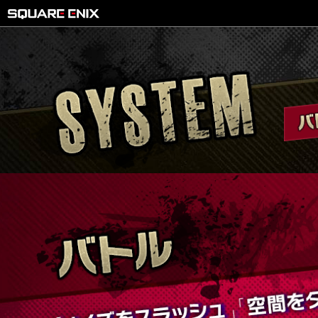
バ
ト
ル