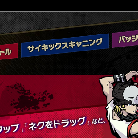
バ
ッ
ジ
サ
＆
イ
シ
キ
ョ
ッ
ッ
ク
プ
ス
キ
ャ
ニ
ン
グ