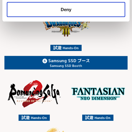
Deny
試遊
Hands-On
Samsung SSD ブース
Samsung SSD Booth
試遊
試遊
Hands-On
Hands-On