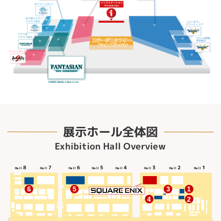
インフォメーション
ARフォトスポット
Information
砂の都ウルダハ
ジオラマ展示
「カンダタ」
グリーティング
ウズラ号
ジオラマ展示
「ロトの装備」
ステージ＆シアター
ステージ＆シアター
特別展示
Stage & Theater
Stage & Theater
フォトスポット
FANTASIAN Neo Dimension
展示ホール全体図
Exhibition Hall Overview
8
7
6
5
4
3
2
1
Hall
Hall
Hall
Hall
Hall
Hall
Hall
Hall
6
5
3
1
4
2