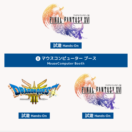
試遊
Hands-On
マウスコンピューター ブース
MouseComputer Booth
試遊
試遊
Hands-On
Hands-On