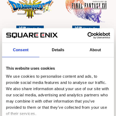
試遊
試遊
Hands-On
Hands-On
インテル ブース
Intel Booth
Consent
Details
About
This website uses cookies
We use cookies to personalise content and ads, to
provide social media features and to analyse our traffic.
We also share information about your use of our site with
試遊
試遊
Hands-On
Hands-On
our social media, advertising and analytics partners who
Kyuzan ブース
may combine it with other information that you’ve
Kyuzan Booth
provided to them or that they’ve collected from your use
of their services.