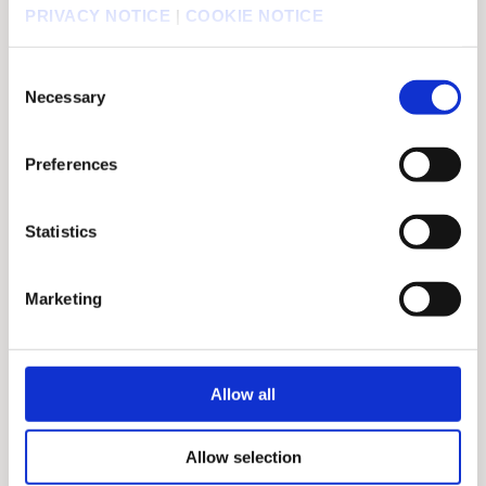
PRIVACY NOTICE
|
COOKIE NOTICE
Consent
Necessary
Selection
試遊
Hands-On
Preferences
GALLERIA（サードウェーブ） ブース
GALLERIA(THIRDWAVE) Booth
Statistics
Marketing
Allow all
試遊
試遊
Hands-On
Hands-On
ソニー・インタラクティブエンタテインメント ブース
Allow selection
Sony Interactive Entertainment Booth