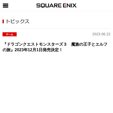
SQUARE ENIX 公式サイトメニュー
ゲーム
2023.06.22
マガジン＆ブックス
『ドラゴンクエストモンスターズ３ 魔族の王子とエルフ
ミュージック
の旅』2023年12月1日発売決定！
グッズ
ストア
メンバーズ
動画
コラム
会社情報
採用情報
SQUARE ENIX サイト内検索