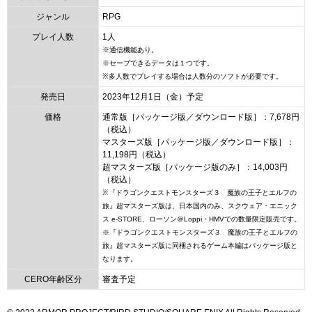
ジャンル
RPG
プレイ人数
1人
※通信機能あり。
※セーブできるデータは１つです。
※多人数でプレイする場合は人数分のソフトが必要です。
発売日
2023年12月1日（金）予定
価格
通常版［パッケージ版／ダウンロード版］：7,678円
（税込）
マスターズ版［パッケージ版／ダウンロード版］：
11,198円（税込）
超マスターズ版［パッケージ版のみ］：14,003円
（税込）
※『ドラゴンクエストモンスターズ３ 魔族の王子とエルフの
旅』超マスターズ版は、日本国内のみ、スクウェア・エニック
ス e-STORE、ローソン＠Loppi・HMVでの数量限定販売です。
※『ドラゴンクエストモンスターズ３ 魔族の王子とエルフの
旅』超マスターズ版に同梱されるゲーム本編はパッケージ版と
なります。
CERO年齢区分
審査予定