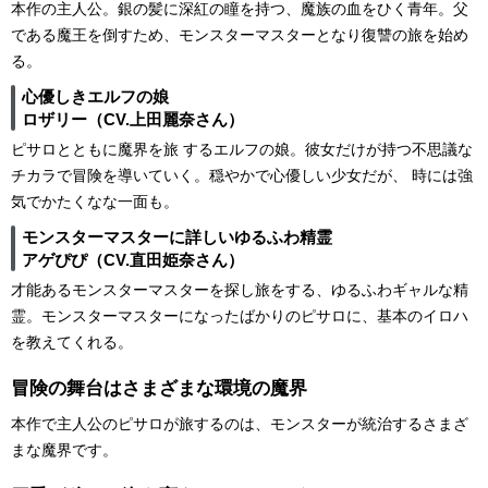
本作の主人公。銀の髪に深紅の瞳を持つ、魔族の血をひく青年。父
である魔王を倒すため、モンスターマスターとなり復讐の旅を始め
る。
心優しきエルフの娘
ロザリー（CV.上田麗奈さん）
ピサロとともに魔界を旅 するエルフの娘。彼女だけが持つ不思議な
チカラで冒険を導いていく。穏やかで心優しい少女だが、 時には強
気でかたくなな一面も。
モンスターマスターに詳しいゆるふわ精霊
アゲぴぴ（CV.直田姫奈さん）
才能あるモンスターマスターを探し旅をする、ゆるふわギャルな精
霊。モンスターマスターになったばかりのピサロに、基本のイロハ
を教えてくれる。
冒険の舞台はさまざまな環境の魔界
本作で主人公のピサロが旅するのは、モンスターが統治するさまざ
まな魔界です。