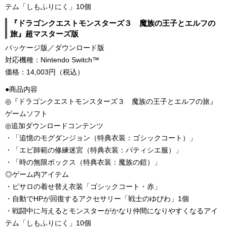
テム「しもふりにく」10個
『ドラゴンクエストモンスターズ３ 魔族の王子とエルフの
旅』超マスターズ版
パッケージ版／ダウンロード版
対応機種：Nintendo Switch™
価格：14,003円（税込）
●商品内容
◎『ドラゴンクエストモンスターズ３ 魔族の王子とエルフの旅』
ゲームソフト
◎追加ダウンロードコンテンツ
・「追憶のモグダンジョン（特典衣装：ゴシックコート）」
・「エビ師範の修練迷宮（特典衣装：パティシエ服）」
・「時の無限ボックス（特典衣装：魔族の鎧）」
◎ゲーム内アイテム
・ピサロの着せ替え衣装「ゴシックコート・赤」
・自動でHPが回復するアクセサリー「戦士のゆびわ」1個
・戦闘中に与えるとモンスターがかなり仲間になりやすくなるアイ
テム「しもふりにく」10個