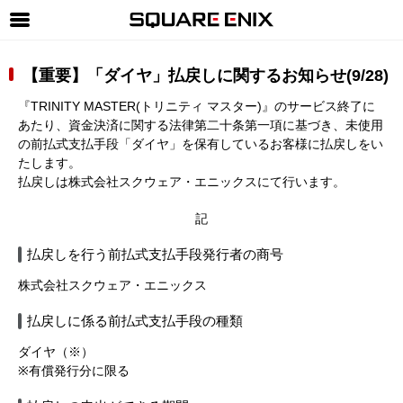
SQUARE ENIX 公式サイトメニュー
【重要】「ダイヤ」払戻しに関するお知らせ(9/28)
ゲーム
『TRINITY MASTER(トリニティ マスター)』のサービス終了に
マガジン＆ブックス
あたり、資金決済に関する法律第二十条第一項に基づき、未使用
の前払式支払手段「ダイヤ」を保有しているお客様に払戻しをい
ミュージック
たします。
払戻しは株式会社スクウェア・エニックスにて行います。
グッズ
記
ストア
払戻しを行う前払式支払手段発行者の商号
メンバーズ
株式会社スクウェア・エニックス
動画
払戻しに係る前払式支払手段の種類
コラム
ダイヤ（※）
会社情報
採用情報
※有償発行分に限る
SQUARE ENIX サイト内検索