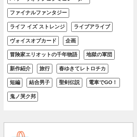
ファイナルファンタジー
ライフ イズ ストレンジ
ライブアライブ
ヴォイスオブカード
企画
冒険家エリオットの千年物語
地獄の軍団
新作紹介
旅行
春ゆきてレトロチカ
短編
結合男子
聖剣伝説
電車でGO！
鬼ノ哭ク邦