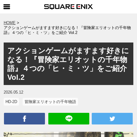
SQUARE ENIX 公式サイトメニュー
HOME
アクションゲームがますます好きになる！『冒険家エリオットの千年物
ゲーム
語』４つの「ヒ・ミ・ツ」をご紹介 Vol.2
マガジン＆ブックス
アクションゲームがますます好きに
ミュージック
なる！『冒険家エリオットの千年物
グッズ
語』４つの「ヒ・ミ・ツ」をご紹介
Vol.2
ストア
メンバーズ
2026.05.12
動画
HD-2D
冒険家エリオットの千年物語
コラム
会社情報
採用情報
SQUARE ENIX サイト内検索