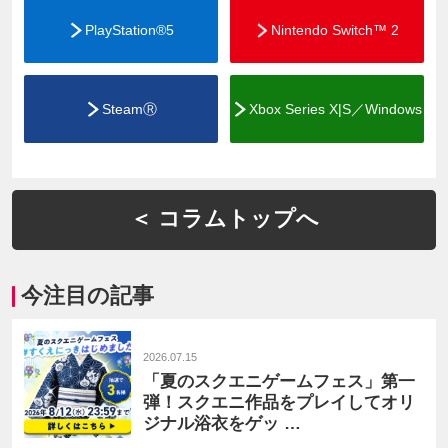
PlayStation®5
Nintendo Switch™ 2
SteamⓇ
Xbox Series X|S／Windows
＜ コラムトップへ
今注目の記事
2026.07.15
「夏のスクエニゲームフェス」第一
弾！スクエニ作品をプレイしてオリ
ジナル浴衣をゲッ …