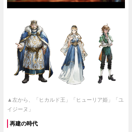
▲左から、「ヒカルド王」「ヒューリア姫」「ユ
イジーヌ」
再建の時代