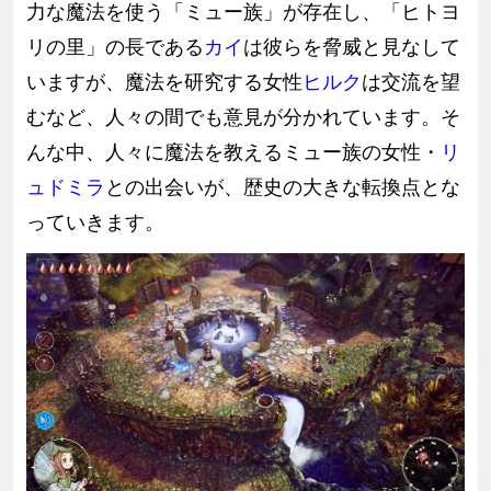
力な魔法を使う「ミュー族」が存在し、「ヒトヨ
リの里」の長である
カイ
は彼らを脅威と見なして
いますが、魔法を研究する女性
ヒルク
は交流を望
むなど、人々の間でも意見が分かれています。そ
んな中、人々に魔法を教えるミュー族の女性・
リ
ュドミラ
との出会いが、歴史の大きな転換点とな
っていきます。