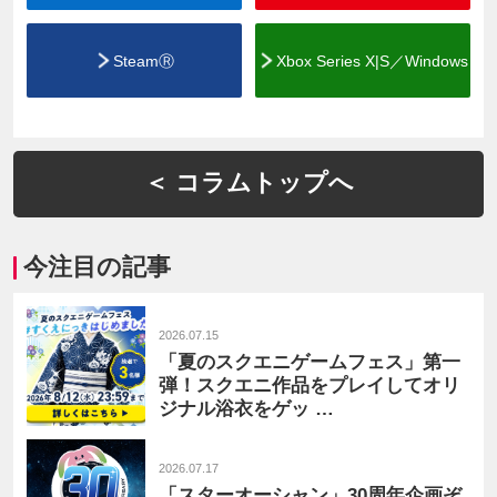
SteamⓇ
Xbox Series X|S／Windows
＜ コラムトップへ
今注目の記事
2026.07.15
「夏のスクエニゲームフェス」第一
弾！スクエニ作品をプレイしてオリ
ジナル浴衣をゲッ …
2026.07.17
「スターオーシャン」30周年企画ぞ