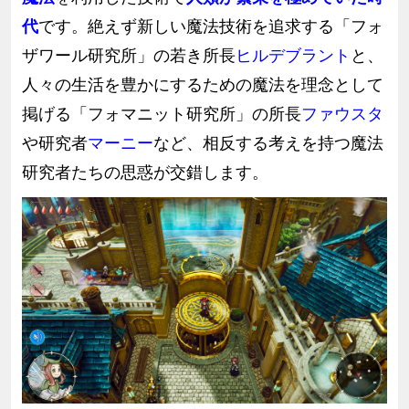
代
です。絶えず新しい魔法技術を追求する「フォ
ザワール研究所」の若き所長
ヒルデブラント
と、
人々の生活を豊かにするための魔法を理念として
掲げる「フォマニット研究所」の所長
ファウスタ
や研究者
マーニー
など、相反する考えを持つ魔法
研究者たちの思惑が交錯します。