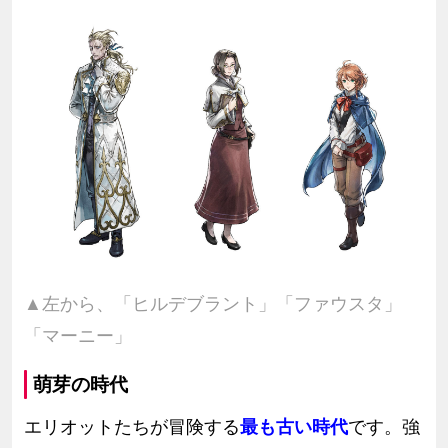
▲左から、「ヒルデブラント」「ファウスタ」
「マーニー」
萌芽の時代
エリオットたちが冒険する
最も古い時代
です。強