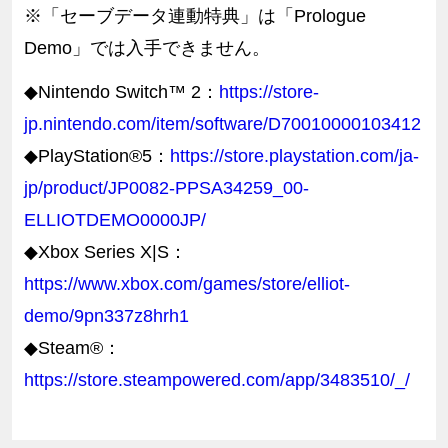
※「セーブデータ連動特典」は「Prologue
Demo」では入手できません。
◆Nintendo Switch™ 2：
https://store-
jp.nintendo.com/item/software/D70010000103412
◆PlayStation®5：
https://store.playstation.com/ja-
jp/product/JP0082-PPSA34259_00-
ELLIOTDEMO0000JP/
◆Xbox Series X|S：
https://www.xbox.com/games/store/elliot-
demo/9pn337z8hrh1
◆Steam®：
https://store.steampowered.com/app/3483510/_/