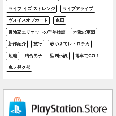
ライフ イズ ストレンジ
ライブアライブ
ヴォイスオブカード
企画
冒険家エリオットの千年物語
地獄の軍団
新作紹介
旅行
春ゆきてレトロチカ
短編
結合男子
聖剣伝説
電車でGO！
鬼ノ哭ク邦