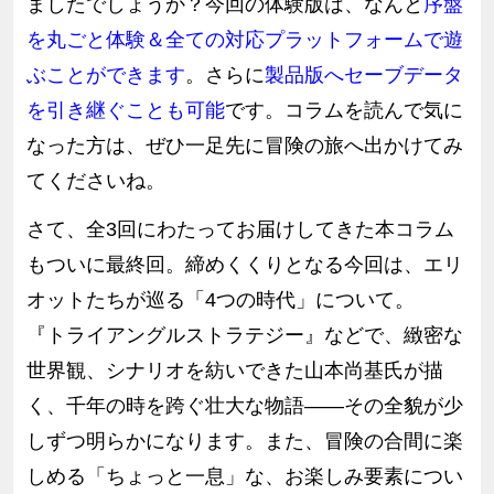
ましたでしょうか？今回の体験版は、なんと
序盤
を丸ごと体験＆全ての対応プラットフォームで遊
ぶことができます
。さらに
製品版へセーブデータ
を引き継ぐことも可能
です。コラムを読んで気に
なった方は、ぜひ一足先に冒険の旅へ出かけてみ
てくださいね。
さて、全3回にわたってお届けしてきた本コラム
もついに最終回。締めくくりとなる今回は、エリ
オットたちが巡る「4つの時代」について。
『トライアングルストラテジー』などで、緻密な
世界観、シナリオを紡いできた山本尚基氏が描
く、千年の時を跨ぐ壮大な物語――その全貌が少
しずつ明らかになります。また、冒険の合間に楽
しめる「ちょっと一息」な、お楽しみ要素につい