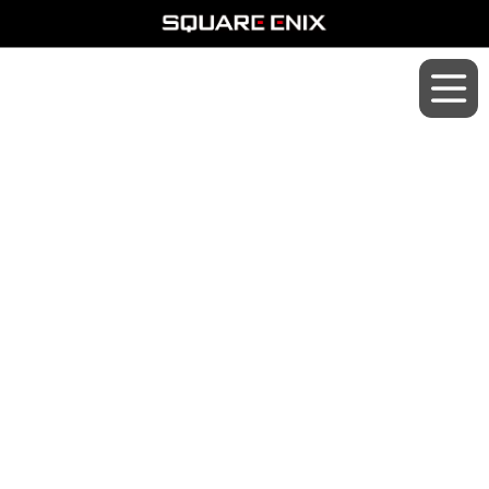
2023年版グッズキャラバン
公式サイトはこちら！
『ドラゴンクエスト・ロフト グ
ッズキャラバン2023』は
2023年
10月6日（金）より順次オープ
ン！
開催店舗一覧