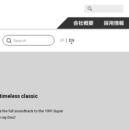
JP
EN
 timeless classic
es the full soundtrack to the 1991 Super
-ray Disc!