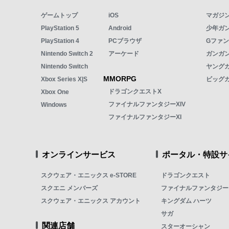
ゲームトップ
iOS
マガジ
PlayStation 5
Android
少年ガ
PlayStation 4
PCブラウザ
Gファ
Nintendo Switch 2
アーケード
ガンガン
Nintendo Switch
ヤング
MMORPG
Xbox Series X|S
ビッグ
ドラゴンクエストX
Xbox One
ファイナルファンタジーXIV
Windows
ファイナルファンタジーXI
オンラインサービス
ポータル・特設サ
スクウェア・エニックス e-STORE
ドラゴンクエスト
スクエニ メンバーズ
ファイナルファンタジー
スクウェア・エニックス アカウント
キングダム ハーツ
サガ
関連店舗
スターオーシャン