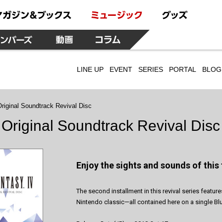
LINE UP
EVENT
SERIES
PORTAL
BLOG
iginal Soundtrack Revival Disc
riginal Soundtrack Revival Disc
Enjoy the sights and sounds of this
The second installment in this revival series featur
Nintendo classic—all contained here on a single Blu