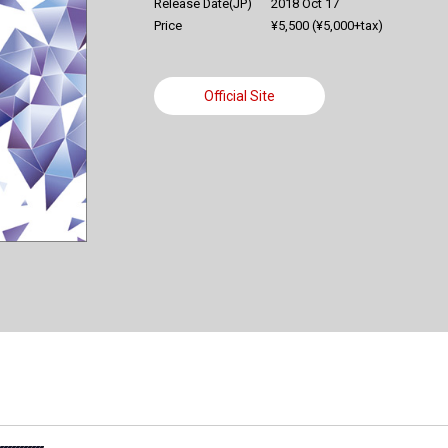
Release Date(JP)
2018 Oct 17
Price
¥5,500 (¥5,000+tax)
Official Site