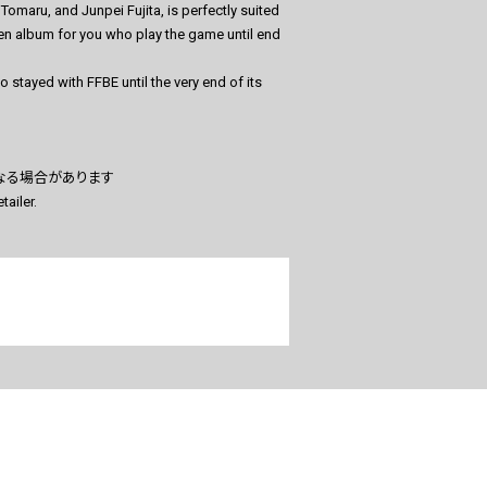
maru, and Junpei Fujita, is perfectly suited
isten album for you who play the game until end
 stayed with FFBE until the very end of its
なる場合があります
tailer.