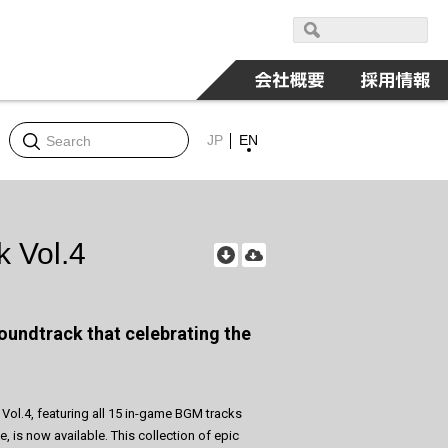
JP
EN
 Vol.4
soundtrack that celebrating the
ol.4, featuring all 15 in-game BGM tracks
e, is now available. This collection of epic