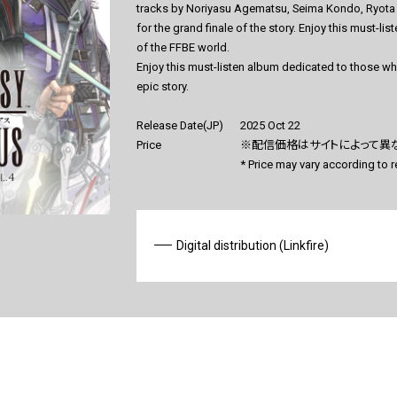
tracks by Noriyasu Agematsu, Seima Kondo, Ryota To
for the grand finale of the story. Enjoy this must-l
of the FFBE world.
Enjoy this must-listen album dedicated to those who
epic story.
Release Date(JP)
2025 Oct 22
Price
※配信価格はサイトによって異
* Price may vary according to re
Digital distribution (Linkfire)