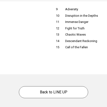
9
Adversity
10
Disruption in the Depths
11
Immense Danger
12
Fight for Truth
13
Chaotic Waves
14
Descendant Reckoning
15
Call of the Fallen
Back to LINE UP