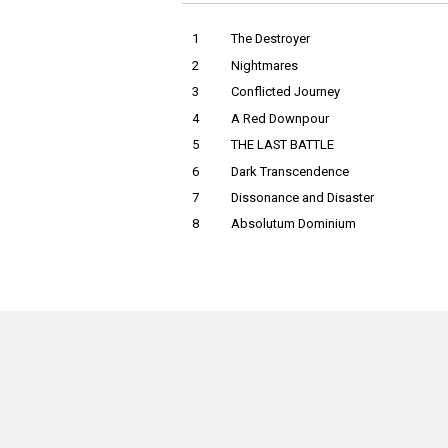
1
The Destroyer
2
Nightmares
3
Conflicted Journey
4
A Red Downpour
5
THE LAST BATTLE
6
Dark Transcendence
7
Dissonance and Disaster
8
Absolutum Dominium