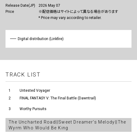
Release Date(JP)
2026 May 07
Price
※配信価格はサイトによって異なる場合があります
* Price may vary according to retailer.
Digital distribution (Linkfire)
TRACK LIST
1
Untested Voyager
2
FINAL FANTASY V: The Final Battle (Dawntrail)
3
Worthy Pursuits
The Uncharted Road||Sweet Dreamer's Melody||The
Wyrm Who Would Be King