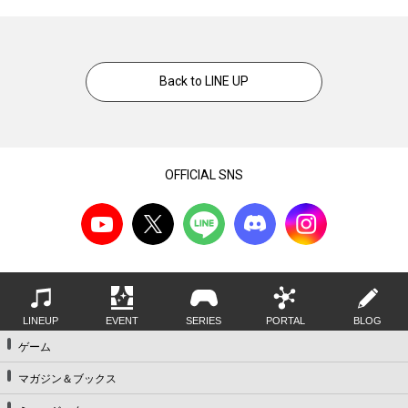
Back to LINE UP
OFFICIAL SNS
LINEUP
EVENT
SERIES
PORTAL
BLOG
ゲーム
マガジン＆ブックス