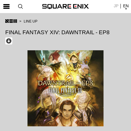
JP
EN
SQUARE ENIX 公式サイトメニュー
LINE UP
ゲーム
FINAL FANTASY XIV: DAWNTRAIL - EP8
マガジン＆ブックス
ミュージック
グッズ
ストア
メンバーズ
動画
コラム
会社情報
採用情報
SQUARE ENIX サイト内検索