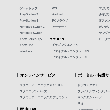
ゲームトップ
iOS
マガジ
PlayStation 5
Android
少年ガ
PlayStation 4
PCブラウザ
Gファ
Nintendo Switch 2
アーケード
ガンガン
Nintendo Switch
ヤング
MMORPG
Xbox Series X|S
ビッグ
ドラゴンクエストX
Xbox One
ファイナルファンタジーXIV
Windows
ファイナルファンタジーXI
オンラインサービス
ポータル・特設サ
スクウェア・エニックス e-STORE
ドラゴンクエスト
スクエニ メンバーズ
ファイナルファンタジー
スクウェア・エニックス アカウント
キングダム ハーツ
サガ
関連店舗
スターオーシャン