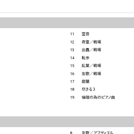
11
空音
12
奇霊／戦場
13
出蠢／戦場
14
転歩
15
乱葉／戦場
16
友歌／戦場
17
底闇
18
尽きる３
19
倫理の為のピアノ曲
8
友歌／アブディエル