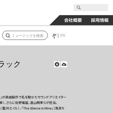
JP
EN
ラック
ト」の楽曲製作で名を馳せたサウンドクリエイター
邦幸）、さらに佐野電磁、遠山明孝らが担当。
ル）、「This Silence Is Mine」（鬼束ち