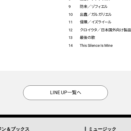
9
防来／ゾフィエル
10
出蠢／ガルガリエル
11
侵贖／イズライール
12
クロイウタ／日本国外向け製
13
最後の歌
14
This Silence Is Mine
LINE UP一覧へ
ジン＆ブックス
ミュージック