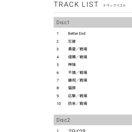
TRACK LIST
トラックリスト
Disc1
1
Better End
2
忘彼
3
勇雷／戦場
4
侵贖／戦場
5
神降
6
不情／戦場
7
踊祝／戦場
8
偏罪
9
応撃／戦場
10
防来／戦場
Disc2
1
クロイウタ