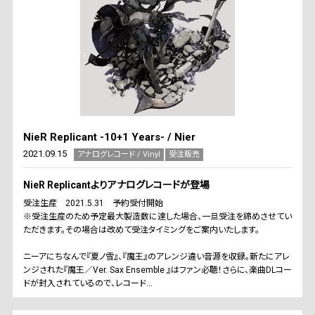
NieR Replicant -10+1 Years- / Nier
2021.09.15
アナログレコード / Vinyl
受注販売
NieR Replicantよりアナログレコードが登場
受注生産 2021.5.31 予約受付開始
※受注生産のため予定最大製造数に達した場合、一旦受注を締めさせてい
ただきます。その場合は改めて受注タイミングをご案内いたします。
ニーアにちなんで『夏ノ雪』、『魔王』のアレンジ違い音源を収録。新たにアレ
ンジされた『魔王／Ver. Sax Ensemble 』はファン必聴！さらに、楽曲DLコー
ドが封入されているので、レコード...