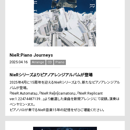
NieR:Piano Journeys
2025.04.16
Arrange
CD
Piano
NieRシリーズよりピアノアレンジアルバムが登場
2025年4月に15周年を迎えるNieRシリーズより、新たなピアノアレンジアル
バムが登場。
『NieR:Automata』、『NieR Re[in]carnation』、『NieR Replicant
ver.1.22474487139...』より厳選した楽曲を新規アレンジにて収録。演奏は
ベンヤミン・ヌス。
ピアノソロが奏でるNieR音楽15年の記憶をぜひご堪能ください。