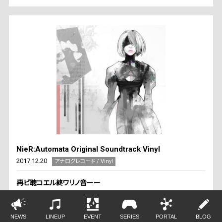
NieR:Automata Original Soundtrack Vinyl
2017.12.20
アナログレコード / Vinyl
再ビ聴コエル終ワリノ音ーー
あの『ニーア オートマタ』サウンドがついにLPレコードで登場。
作曲家・岡部啓一氏選曲による珠玉の楽曲を収録。
NEWS
LINEUP
EVENT
SERIES
PORTAL
BLOG