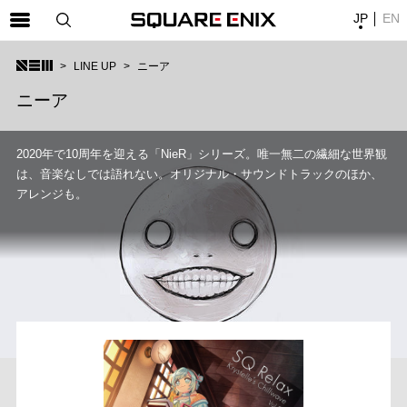
JP
EN
SQUARE ENIX 公式サイトメニュー
LINE UP
ニーア
ゲーム
ニーア
マガジン＆ブックス
2020年で10周年を迎える「NieR」シリーズ。唯一無二の繊細な世界観
ミュージック
は、音楽なしでは語れない。オリジナル・サウンドトラックのほか、
グッズ
アレンジも。
ストア
メンバーズ
動画
コラム
会社情報
採用情報
SQUARE ENIX サイト内検索