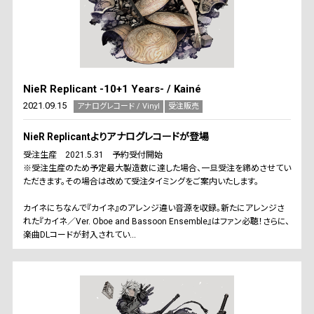
NieR Replicant -10+1 Years- / Kainé
2021.09.15
アナログレコード / Vinyl
受注販売
NieR Replicantよりアナログレコードが登場
受注生産 2021.5.31 予約受付開始
※受注生産のため予定最大製造数に達した場合、一旦受注を締めさせてい
ただきます。その場合は改めて受注タイミングをご案内いたします。
カイネにちなんで『カイネ』のアレンジ違い音源を収録。新たにアレンジさ
れた『カイネ／Ver. Oboe and Bassoon Ensemble』はファン必聴！さらに、
楽曲DLコードが封入されてい...