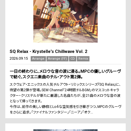
SQ Relax - Krystelle's Chillwave Vol. 2
2026.09.15
Arrange
Arrange (FF)
CD
Remix
一日の終わりに、メロウな音の波に浸る。MPCの優しいグルーヴ
で紡ぐ、スクエニ楽曲のチル・アウト第2弾。
スクウェア・エニックスの人気チルアウト・リミックスシリーズ『SQ Relax』に、
待望の第2弾が登場。SEM Channel「24時間チルBGM」のマスコットキャラ
クター・クリステルが新たに厳選した名曲たちが、全21曲のメロウな音の波
となって帰ってきます。
今作は、前作の美しい静寂とLo-fiな空気感を引き継ぎつつ、MPCのグルーヴ
をさらに追求。「ファイナルファンタジー」「ニーア」「オク...