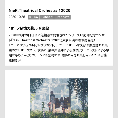
NieR:Theatrical Orchestra 12020
2020.10.28
Blu-ray
Concert
Orchestra
10年ノ記憶ガ蘇ル 音楽祭
2020年3月29日（日）に無観客で開催されたシリーズ10周年記念コンサー
ト『NieR:Theatrical Orchestra 12020』東京公演が映像商品化！
「ニーア ゲシュタルト/レプリカント」、「ニーア オートマタ」より厳選された楽
曲のフルオーケストラ演奏と、豪華声優陣による朗読、ボーカリストによる歌
唱はもちろん、スクリーンに投影された映像のみをお楽しみいただける機
能付き。<...