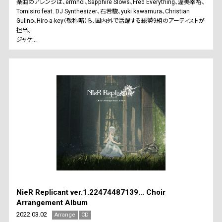
楽曲のアレンジは、ermhoi、Sapphire Slows、Fred Everything、渥美幸裕、
Tomisiro feat. DJ Synthesizer、石若駿、yuki kawamura、Christian
Gulino、Hiro-a-key（敬称略）ら、国内外で活躍する総勢9組のアーティストが
担当。
ジャケ...
NieR Replicant ver.1.22474487139... Choir
Arrangement Album
2022.03.02
Arrange
CD