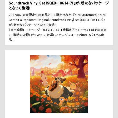
Soundtrack Vinyl Set（SQEX-10614-7）』が、新たなパッケージ
となって復活！
2017年に完全限定生産商品として発売された、『NieR:Automata / NieR
Gestalt & Replicant Original Soundtrack Vinyl Set（SQEX-10614-7）』
が、新たなパッケージとなって復活！
『東京喰種トーキョーグール』の石田スイ氏描き下ろしイラストはそのまま
に、当時の収録曲からさらに厳選しアナログレコード2組のリバイバル商
品...