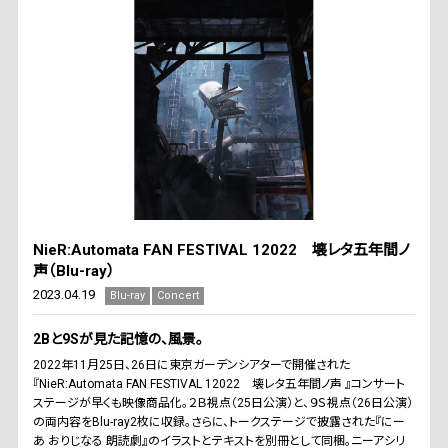
NieR:Automata FAN FESTIVAL 12022 壊レタ五年間ノ
声（Blu-ray）
2023.04.19
Blu-ray
Concert
2Bと9Sが見た記憶の、風景。
2022年11月25日、26日に東京ガーデンシアターで開催された
『NieR:Automata FAN FESTIVAL 12022 壊レタ五年間ノ声 』コンサート
ステージが早くも映像商品化。２Ｂ視点（25日公演）と、９Ｓ視点（26日公演）
の両内容をBlu-ray2枚に収録。さらに、トークステージで披露された『にー
あ おりじなる 朗読劇』のイラストとテキストを別冊として同梱。ニーアシリ