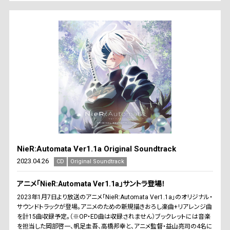
NieR:Automata Ver1.1a Original Soundtrack
2023.04.26
CD
Original Soundtrack
アニメ「NieR:Automata Ver1.1a」サントラ登場！
2023年1月7日より放送のアニメ「NieR:Automata Ver1.1a」のオリジナル・
サウンドトラックが登場。アニメのための新規描きおろし楽曲+リアレンジ曲
を計15曲収録予定。（※OP・ED曲は収録されません）ブックレットには音楽
を担当した岡部啓一、帆足圭吾、高橋邦幸と、アニメ監督・益山亮司の4名に