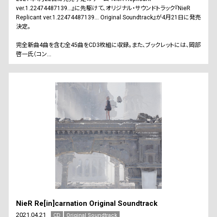
ver.1.22474487139...』に先駆けて、オリジナル・サウンドトラック『NieR
Replicant ver.1.22474487139... Original Soundtrack』が4月21日に発売
決定。
完全新曲4曲を含む全45曲をCD3枚組に収録。また、ブックレットには、岡部
啓一氏（コン...
NieR Re[in]carnation Original Soundtrack
2021.04.21
CD
Original Soundtrack