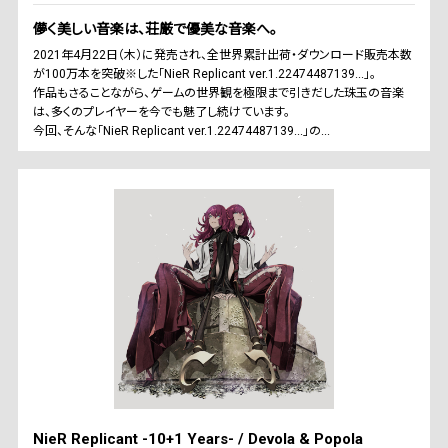
儚く美しい音楽は、荘厳で優美な音楽へ。
2021年4月22日（木）に発売され、全世界累計出荷・ダウンロード販売本数
が100万本を突破※した「NieR Replicant ver.1.22474487139...」。
作品もさることながら、ゲームの世界観を極限まで引きだした珠玉の音楽
は、多くのプレイヤーを今でも魅了し続けています。
今回、そんな「NieR Replicant ver.1.22474487139...」の...
NieR Replicant -10+1 Years- / Devola & Popola