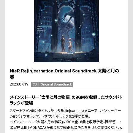
NieR Re[in]carnation Original Soundtrack 太陽と月の
奏
2023.07.19
CD
Original Soundtrack
メインストーリー「太陽と月の物語」のBGMを収録したサウンドト
ラックが登場
スマートフォン向けタイトル『NieR Re[in]carnation（ニーア リィンカーネー
ション）』のオリジナル・サウンドトラック第2弾が登場。
メインストーリー「太陽と月の物語」のBGM全18曲を収録予定。岡部啓一・
瀬尾祥太郎（MONACA）が織りなす繊細な音色たちをぜひご堪能ください。