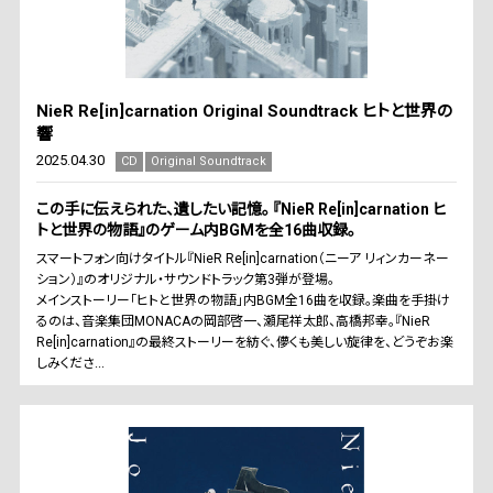
NieR Re[in]carnation Original Soundtrack ヒトと世界の
響
2025.04.30
CD
Original Soundtrack
この手に伝えられた、遺したい記憶。 『NieR Re[in]carnation ヒ
トと世界の物語』のゲーム内BGMを全16曲収録。
スマートフォン向けタイトル『NieR Re[in]carnation（ニーア リィンカーネー
ション）』のオリジナル・サウンドトラック第3弾が登場。
メインストーリー「ヒトと世界の物語」内BGM全16曲を収録。楽曲を手掛け
るのは、音楽集団MONACAの岡部啓一、瀬尾祥太郎、高橋邦幸。『NieR
Re[in]carnation』の最終ストーリーを紡ぐ、儚くも美しい旋律を、どうぞお楽
しみくださ...