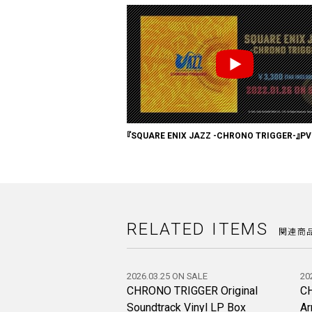
『SQUARE ENIX JAZZ -CHRONO TRIGGER-』PV
RELATED ITEMS
関連商
2026.03.25 ON SALE
20
CHRONO TRIGGER Original
CH
Soundtrack Vinyl LP Box
A