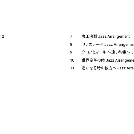
 2
7
魔王決戦 Jazz Arrangement
8
サラのテーマ Jazz Arrangemen
9
クロノとマール 〜遠い約束〜 Jazz
10
世界変革の時 Jazz Arrangeme
11
遥かなる時の彼方へ Jazz Arran