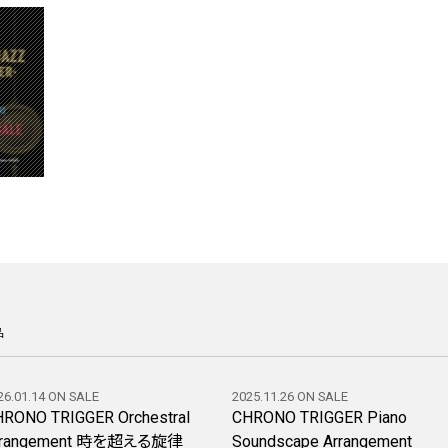
品
26.01.14 ON SALE
2025.11.26 ON SALE
RONO TRIGGER Orchestral
CHRONO TRIGGER Piano
rrangement 時を超える旋律
Soundscape Arrangement