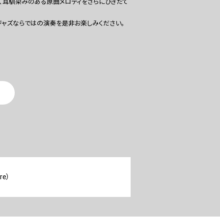
れ、耳馴染みのある原曲メロディをさらにひきたて
ジャズならではの演奏を是非お楽しみください。
re）