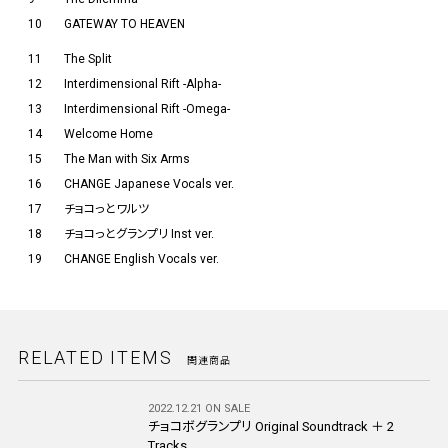
10
GATEWAY TO HEAVEN
11
The Split
12
Interdimensional Rift -Alpha-
13
Interdimensional Rift -Omega-
14
Welcome Home
15
The Man with Six Arms
16
CHANGE Japanese Vocals ver.
17
チョコっとワルツ
18
チョコっとグランプリ Inst ver.
19
CHANGE English Vocals ver.
RELATED ITEMS
関連商品
2022.12.21 ON SALE
チョコボグランプリ Original Soundtrack ＋ 2
Tracks