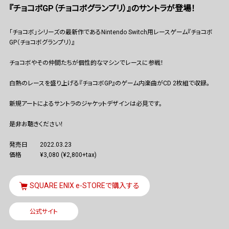
『チョコボGP（チョコボグランプリ）』のサントラが登場！
「チョコボ」シリーズの最新作であるNintendo Switch用レースゲーム『チョコボ
GP（チョコボグランプリ）』
チョコボやその仲間たちが個性的なマシンでレースに参戦！
白熱のレースを盛り上げる『チョコボGP』のゲーム内楽曲がCD 2枚組で収録。
新規アートによるサントラのジャケットデザインは必見です。
是非お聴きください！
発売日
2022.03.23
価格
¥3,080 (¥2,800+tax)
SQUARE ENIX e-STOREで購入する
公式サイト