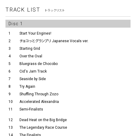
TRACK LIST
トラックリスト
Disc 1
1
Start Your Engines!
2
チョコっとグランプリ Japanese Vocals ver.
3
Starting Grid
4
Over the Oval
5
Bluegrass de Chocobo
6
Cid's Jam Track
7
Seaside by Side
8
Try Again
9
Shuffling Through Zozo
10
Accelerated Alexandria
11
Semi-Finalists
12
Dead Heat on the Big Bridge
13
The Legendary Race Course
14
The Finalists