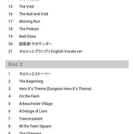
15
The Void
16
The Null and Void
17
Winning Run
18
The Podium
19
Well Done
20
超高速！サボテンダー
21
チョコっとグランプリ English Vocals ver.
Disc 2
1
チョコっとストーリー
2
The Beginning
3
Hero X's Theme (Dungeon Hero X's Theme)
4
On the Farm
5
A Beachside Village
6
A Deluge of Liars
7
Trance-parent
8
At the Town Square
9
The Dilemma