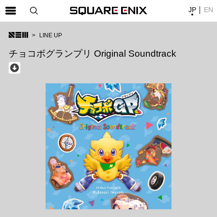
JP
EN
SQUARE ENIX 公式サイトメニュー
LINE UP
ゲーム
チョコボグランプリ Original Soundtrack
マガジン＆ブックス
ミュージック
グッズ
ストア
メンバーズ
動画
コラム
会社情報
採用情報
SQUARE ENIX サイト内検索