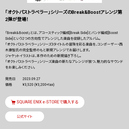
「オクトパストラベラー」シリーズのBreak&Boostアレンジ第
2弾が登場！
「Break＆Boost」とは、アコースティック編成[Break Side]とバンド編成[Boost
Side]という2つの方向性でアレンジした楽曲を収録したアルバム。
「オクトパストラベラー」シリーズ3タイトルの冒険を彩る楽曲を、コンポーザー・西
木康智氏の完全監修のもと新規アレンジでお届けします。
ジャケットイラストは、本作のための新規描き下ろし。
「オクトパストラベラー」シリーズ楽曲の新たなアレンジが放つ、魅力的なサウンド
をお楽しみください。
発売日
2023.09.27
価格
¥3,520 (¥3,200+tax)
SQUARE ENIX e-STOREで購入する
公式サイト