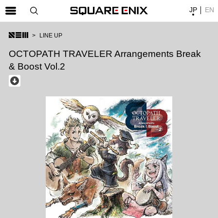
JP
EN
SQUARE ENIX 公式サイトメニュー
LINE UP
ゲーム
OCTOPATH TRAVELER Arrangements Break
& Boost Vol.2
マガジン＆ブックス
ミュージック
グッズ
ストア
メンバーズ
動画
コラム
会社情報
採用情報
SQUARE ENIX サイト内検索