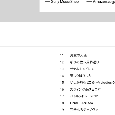
Sony Music Shop
Amazon.co.j
11
片翼の天使
12
祈りの歌〜異界送り
13
ザナルカンドにて
14
天より降りし力
15
いつか帰るところ〜Melodies Of 
16
スウィングdeチョコボ
17
バトルメドレー2012
18
FINAL FANTASY
19
完全なるジェノヴァ