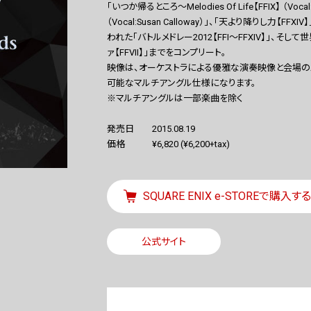
「いつか帰るところ〜Melodies Of Life【FFIX】 （Vocal
（Vocal:Susan Calloway）」、「天より降りし力
われた「バトルメドレー2012【FFI〜FFXIV】」、
ァ【FFVII】」までをコンプリート。
映像は、オーケストラによる優雅な演奏映像と会場
可能なマルチアングル仕様になります。
※マルチアングルは一部楽曲を除く
発売日
2015.08.19
価格
¥6,820 (¥6,200+tax)
SQUARE ENIX e-STOREで購入する
公式サイト