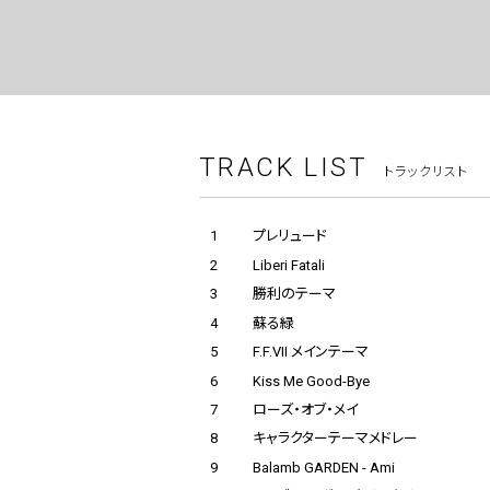
TRACK LIST
トラックリスト
1
プレリュード
2
Liberi Fatali
3
勝利のテーマ
4
蘇る緑
5
F.F.VII メインテーマ
6
Kiss Me Good-Bye
7
ローズ・オブ・メイ
8
キャラクターテーマメドレー
9
Balamb GARDEN - Ami