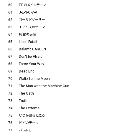
60
F.F.Ⅶメインテーマ
61
J-E-N-O-V-A
62
ゴールドソーサー
63
エアリスのテーマ
64
片翼の天使
65
Liberi Fatali
66
Balamb GARDEN
67
Don't be Afraid
68
Force Your Way
69
Dead End
70
Waltz for the Moon
71
The Man with the Machine Gun
72
The Oath
73
Truth
74
The Extreme
75
いつか帰るところ
76
ビビのテーマ
77
バトル１