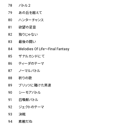
78
バトル２
79
あの丘を越えて
80
ハンターチャンス
81
欲望の足音
82
独りじゃない
83
最後の闘い
84
Melodies Of Life～Final Fantasy
85
ザナルカンドにて
86
ティーダのテーマ
87
ノーマルバトル
88
祈りの歌
89
ブリッツに賭けた男達
90
シーモアバトル
91
召喚獣バトル
92
ジェクトのテーマ
93
決戦
94
素敵だね