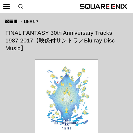
SQUARE ENIX 公式サイトメニュー
LINE UP
ゲーム
FINAL FANTASY 30th Anniversary Tracks
1987-2017【映像付サントラ／Blu-ray Disc
マガジン＆ブックス
Music】
ミュージック
グッズ
ストア
メンバーズ
動画
コラム
会社情報
採用情報