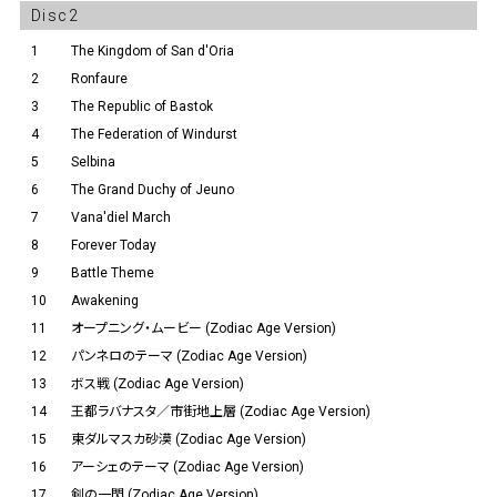
Disc2
1
The Kingdom of San d'Oria
2
Ronfaure
3
The Republic of Bastok
4
The Federation of Windurst
5
Selbina
6
The Grand Duchy of Jeuno
7
Vana'diel March
8
Forever Today
9
Battle Theme
10
Awakening
11
オープニング・ムービー (Zodiac Age Version)
12
パンネロのテーマ (Zodiac Age Version)
13
ボス戦 (Zodiac Age Version)
14
王都ラバナスタ／市街地上層 (Zodiac Age Version)
15
東ダルマスカ砂漠 (Zodiac Age Version)
16
アーシェのテーマ (Zodiac Age Version)
17
剣の一閃 (Zodiac Age Version)