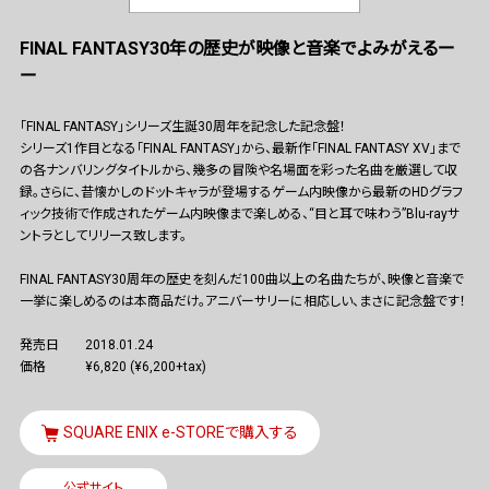
SQUARE ENIX サイト内検索
FINAL FANTASY30年の歴史が映像と音楽でよみがえるー
ー
「FINAL FANTASY」シリーズ生誕30周年を記念した記念盤！
シリーズ1作目となる「FINAL FANTASY」から、最新作「FINAL FANTASY XV」まで
の各ナンバリングタイトルから、幾多の冒険や名場面を彩った名曲を厳選して収
録。さらに、昔懐かしのドットキャラが登場するゲーム内映像から最新のHDグラフ
ィック技術で作成されたゲーム内映像まで楽しめる、“目と耳で味わう”Blu-rayサ
ントラとしてリリース致します。
FINAL FANTASY30周年の歴史を刻んだ100曲以上の名曲たちが、映像と音楽で
一挙に楽しめるのは本商品だけ。アニバーサリーに相応しい、まさに記念盤です！
発売日
2018.01.24
価格
¥6,820 (¥6,200+tax)
SQUARE ENIX e-STOREで購入する
公式サイト