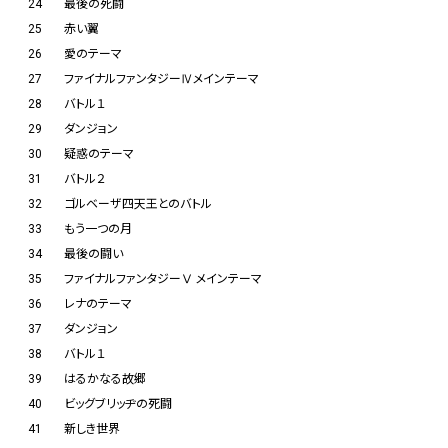
24
最後の死闘
25
赤い翼
26
愛のテーマ
27
ファイナルファンタジーⅣメインテーマ
28
バトル１
29
ダンジョン
30
疑惑のテーマ
31
バトル２
32
ゴルベーザ四天王とのバトル
33
もう一つの月
34
最後の闘い
35
ファイナルファンタジーⅤ メインテーマ
36
レナのテーマ
37
ダンジョン
38
バトル１
39
はるかなる故郷
40
ビッグブリッヂの死闘
41
新しき世界