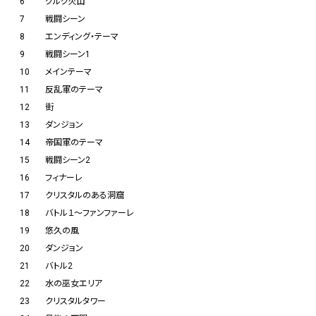
6
グルグ火山
7
戦闘シーン
8
エンディング・テーマ
9
戦闘シーン1
10
メインテーマ
11
反乱軍のテーマ
12
街
13
ダンジョン
14
帝国軍のテーマ
15
戦闘シーン2
16
フィナーレ
17
クリスタルのある洞窟
18
バトル１～ファンファーレ
19
悠久の風
20
ダンジョン
21
バトル2
22
水の巫女エリア
23
クリスタルタワー