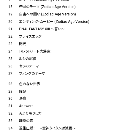
18
帝国のテーマ (Zodiac Age Version)
19
自由への闘い (Zodiac Age Version)
20
エンディング・ムービー (Zodiac Age Version)
21
FINAL FANTASY XIII ～誓い～
22
ブレイズエッジ
23
閃光
24
ドレッドノート大爆進！
25
ルシの試練
26
セラのテーマ
27
ファングのテーマ
28
色のない世界
29
降誕
30
決意
31
Answers
32
天より降りし力
33
静穏の森
34
過重圧殺！ ～蛮神タイタン討滅戦～