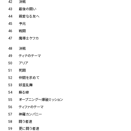
42
決戦
43
最後の闘い
44
親愛なる友へ
45
予兆
46
戦闘
47
魔導士ケフカ
48
決戦
49
ティナのテーマ
50
アリア
51
死闘
52
仲間を求めて
53
妖星乱舞
54
蘇る緑
55
オープニング～爆破ミッション
56
ティファのテーマ
57
神羅カンパニー
58
闘う者達
59
更に闘う者達