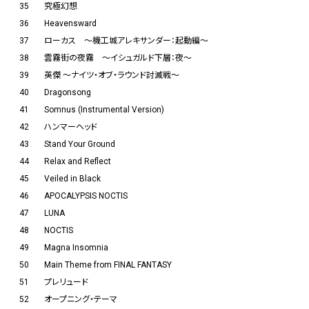
35
究極幻想
36
Heavensward
37
ローカス 〜機工城アレキサンダー：起動編〜
38
雲霧街の夜霧 〜イシュガルド下層：夜〜
39
英傑 ～ナイツ・オブ・ラウンド討滅戦～
40
Dragonsong
41
Somnus (Instrumental Version)
42
ハンマーヘッド
43
Stand Your Ground
44
Relax and Reflect
45
Veiled in Black
46
APOCALYPSIS NOCTIS
47
LUNA
48
NOCTIS
49
Magna Insomnia
50
Main Theme from FINAL FANTASY
51
プレリュード
52
オープニング・テーマ