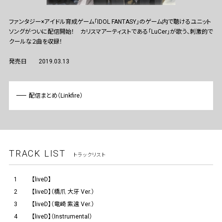
ファンタジー×アイドル育成ゲーム「IDOL FANTASY」のゲーム内で聴けるユニット
ソングがついに配信開始！ カリスマアーティストである「LuCer」が歌う、刺激的で
クールな２曲を収録！
発売日
2019.03.13
配信まとめ（Linkfire）
TRACK LIST
トラックリスト
1
【liveD】
2
【liveD】（橋爪 大牙 Ver.）
3
【liveD】（竜崎 紫遠 Ver.）
4
【liveD】（Instrumental）