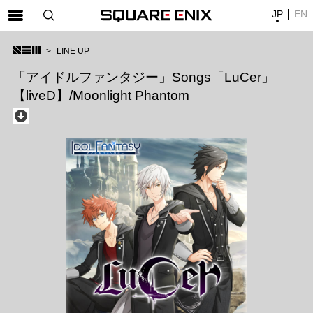
JP
EN
SQUARE ENIX 公式サイトメニュー
LINE UP
ゲーム
「アイドルファンタジー」Songs「LuCer」
【liveD】/Moonlight Phantom
マガジン＆ブックス
ミュージック
グッズ
ストア
メンバーズ
動画
コラム
会社情報
採用情報
SQUARE ENIX サイト内検索