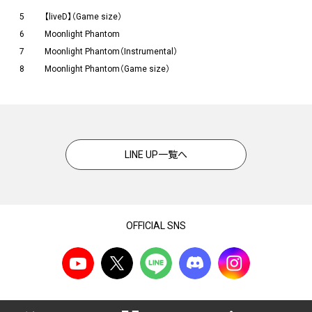
5
【liveD】（Game size）
6
Moonlight Phantom
7
Moonlight Phantom（Instrumental）
8
Moonlight Phantom（Game size）
LINE UP一覧へ
OFFICIAL SNS