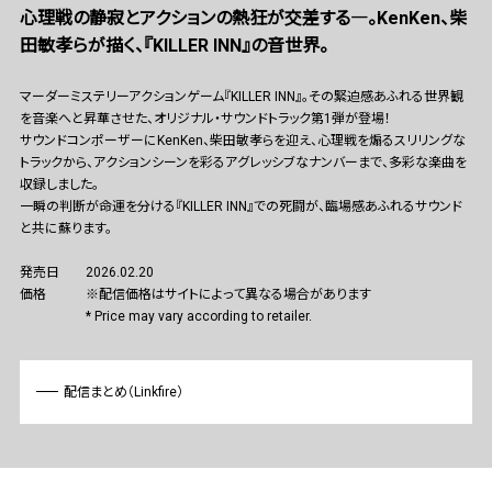
心理戦の静寂とアクションの熱狂が交差する―。KenKen、柴
田敏孝らが描く、『KILLER INN』の音世界。
マーダーミステリーアクションゲーム『KILLER INN』。その緊迫感あふれる世界観
を音楽へと昇華させた、オリジナル・サウンドトラック第1弾が登場！
サウンドコンポーザーにKenKen、柴田敏孝らを迎え、心理戦を煽るスリリングな
トラックから、アクションシーンを彩るアグレッシブなナンバーまで、多彩な楽曲を
収録しました。
一瞬の判断が命運を分ける『KILLER INN』での死闘が、臨場感あふれるサウンド
と共に蘇ります。
発売日
2026.02.20
価格
※配信価格はサイトによって異なる場合があります
* Price may vary according to retailer.
配信まとめ（Linkfire）