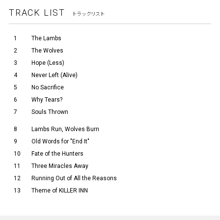
TRACK LIST
トラックリスト
1
The Lambs
2
The Wolves
3
Hope (Less)
4
Never Left (Alive)
5
No Sacrifice
6
Why Tears?
7
Souls Thrown
8
Lambs Run, Wolves Burn
9
Old Words for "End It"
10
Fate of the Hunters
11
Three Miracles Away
12
Running Out of All the Reasons
13
Theme of KILLER INN