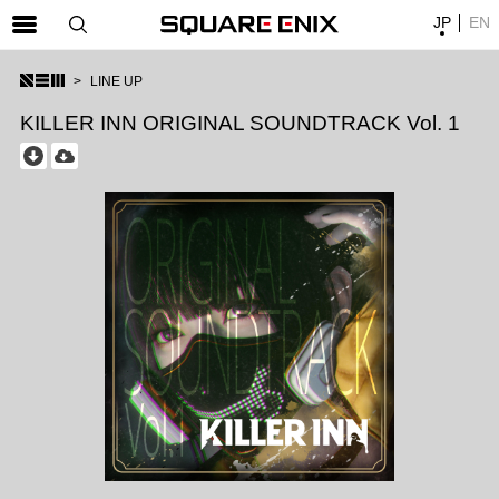
JP
EN
SQUARE ENIX 公式サイトメニュー
LINE UP
ゲーム
KILLER INN ORIGINAL SOUNDTRACK Vol. 1
マガジン＆ブックス
ミュージック
グッズ
ストア
メンバーズ
動画
コラム
会社情報
採用情報
SQUARE ENIX サイト内検索