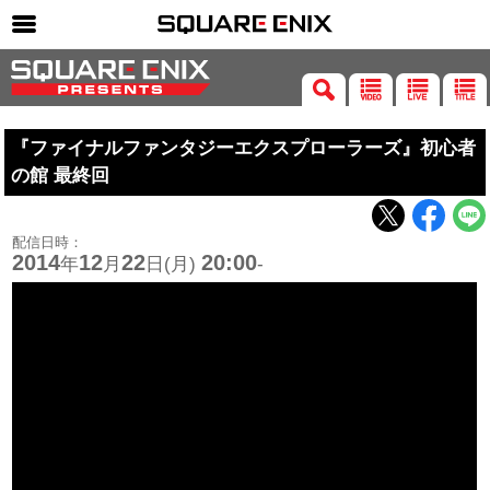
SQUARE ENIX 公式サイトメニュー
ゲーム
『ファイナルファンタジーエクスプローラーズ』初心者
マガジン＆ブックス
の館 最終回
ミュージック
グッズ
配信日時：
2014
12
22
20:00
年
月
日(月)
-
ストア
メンバーズ
動画
コラム
会社情報
採用情報
SQUARE ENIX サイト内検索