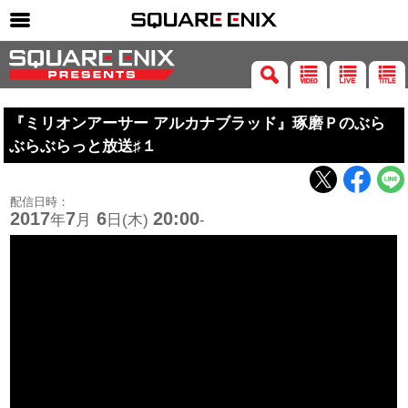
SQUARE ENIX 公式サイトメニュー
ゲーム
『ミリオンアーサー アルカナブラッド』琢磨Ｐのぶら
マガジン＆ブックス
ぶらぶらっと放送♯１
ミュージック
グッズ
配信日時：
2017
7
6
20:00
年
月
日(木)
-
ストア
メンバーズ
動画
コラム
会社情報
採用情報
SQUARE ENIX サイト内検索