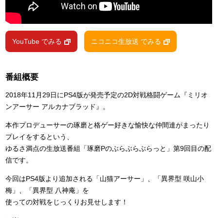
YouTube でみる
ニコニコ生放送 でみる
番組概要
2018年11月29日にPS4版が発売予定の2D対戦格闘ゲーム『ミリオ
ンアーサー アルカナブラッド』。
本作プロデューサーの琢磨と格ゲー好きな愉快な仲間達がまったり
プレイをするという、
ゆるさ満点の生放送番組「琢磨Pのぶらぶらぶらっと」第9回目の配
信です。
今回はPS4版より追加される「山猫アーサー」、「異界型 咲山小
梅」、「異界型 八神庵」を
使っての対戦をじっくりお見せします！