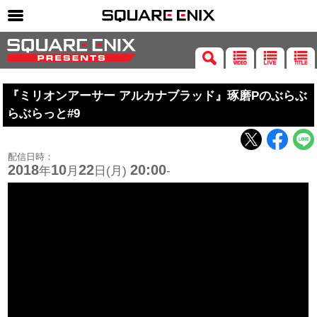
SQUARE ENIX 公式サイトメニュー
ゲーム
『ミリオンアーサー アルカナブラッド』琢磨Pのぶらぶ
マガジン＆ブックス
らぶらっと#9
ミュージック
グッズ
配信日時：
2018
10
22
20:00
年
月
日(月)
-
ストア
メンバーズ
動画
コラム
会社情報
採用情報
SQUARE ENIX サイト内検索