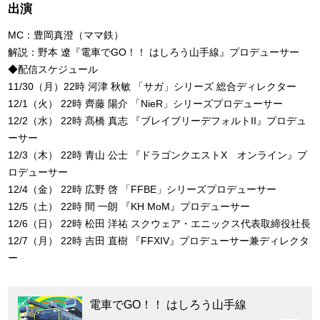
出演
MC：豊岡真澄（ママ鉄）
解説：野本 遼『電車でGO！！ はしろう山手線』プロデューサー
◆配信スケジュール
11/30（月）22時 河津 秋敏 「サガ」シリーズ 総合ディレクター
12/1（火） 22時 齊藤 陽介 「NieR」シリーズプロデューサー
12/2（水） 22時 髙橋 真志 『ブレイブリーデフォルトII』プロデュ
ーサー
12/3（木） 22時 青山 公士 『ドラゴンクエストX オンライン』プ
ロデューサー
12/4（金） 22時 広野 啓 「FFBE」シリーズプロデューサー
12/5（土） 22時 間 一朗 『KH MoM』プロデューサー
12/6（日） 22時 松田 洋祐 スクウェア・エニックス代表取締役社長
12/7（月） 22時 吉田 直樹 『FFXIV』プロデューサー兼ディレクタ
ー
電車でGO！！ はしろう山手線