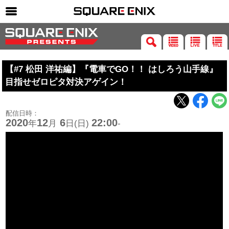
SQUARE ENIX 公式サイトメニュー
ゲーム
【#7 松田 洋祐編】『電車でGO！！ はしろう山手線』
マガジン＆ブックス
目指せゼロピタ対決アゲイン！
ミュージック
グッズ
配信日時：
2020
12
6
22:00
年
月
日(日)
-
ストア
メンバーズ
動画
コラム
会社情報
採用情報
SQUARE ENIX サイト内検索