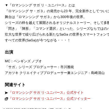
▼『ロマンシング サガ リ・ユニバース』とは
『ロマンシング サ・ガ３』の発売から23 年、完全新作としてつい
舞台は『ロマンシング サガ３』から300年後の世界。
シリーズの枠を越えて展開されるオリジナルストーリー、そして多
「閃き」「陣形」「コマンド選択」といった、シリーズならではの
壮大な世界で繰り広げられる新たなSaGa の世界をスマートフォ
すべての世界(SaGa)が今つながる・・・！
出演
MC：ペンギンズ ノブオ
「サガ」シリーズ プロデューサー：市川雅統
アカツキ クリエイティブプロデューサー兼エンジニア：島崎清山
関連サイト
『ロマンシング サガ リ･ユニバース』公式サイト
『ロマンシング サガ リ･ユニバース』公式ツイッター