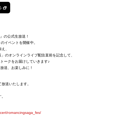
る
ス』の公式生放送！
々のイベントを開催中。
加え、
 大阪」のオンラインライブ配信直前を記念して、
トークをお届けしていきます♪
生放送、お楽しみに！
て放送いたします。
す。
ncert/romancingsaga_fes/