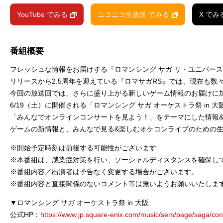
YouTube でみる
ニコニコ生放送 でみる
X でみ
番組概要
フレッシュな情報をお届けする『ロマンシング サガ リ・ユニバー
リリースから2.5周年を迎えている『ロマサガRS』では、現在も数
今回の放送回では、さらに盛り上がる新しいゲーム情報のお届けに
6/19（土）に開催される「ロマンシング サガ オーケストラ祭 in
「みんなでオンラインコンサートを見よう！」をテーマにした情報&
ゲームの新情報と、みんなで見る&楽しむオケコンライブのための
※開始予定時刻は前後する可能性がございます
※本番組は、感染症対策を行い、ソーシャルディスタンスを確保し
※番組内容／出演者は予告なく変更する場合がございます。
※番組内容と直接関係のないコメント等は無いようお願いいたしま
▼ロマンシング サガ オーケストラ祭 in 大阪
公式HP：
https://www.jp.square-enix.com/music/sem/page/saga/co