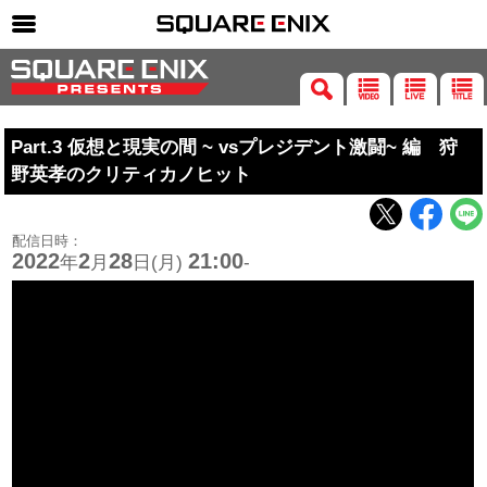
SQUARE ENIX 公式サイトメニュー
ゲーム
Part.3 仮想と現実の間 ~ vsプレジデント激闘~ 編 狩
マガジン＆ブックス
野英孝のクリティカノヒット
ミュージック
グッズ
配信日時：
2022
2
28
21:00
年
月
日(月)
-
ストア
メンバーズ
動画
コラム
会社情報
採用情報
SQUARE ENIX サイト内検索