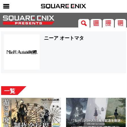
SQUARE ENIX 公式サイトメニュー
ゲーム
ニーア オートマタ
マガジン＆ブックス
ミュージック
グッズ
ストア
メンバーズ
一覧
動画
コラム
会社情報
採用情報
SQUARE ENIX サイト内検索