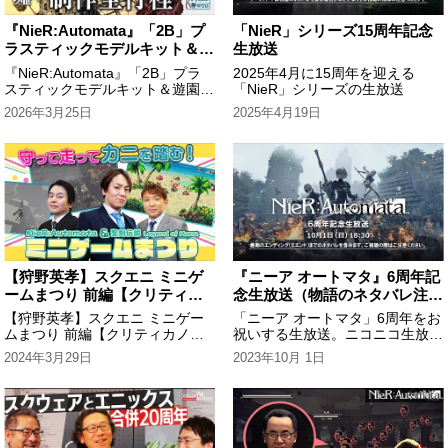
『NieR:Automata』「2B」プ
「NieR」シリーズ15周年記念
ラスティックモデルキット＆遊
生放送
園地廃墟イメージジオラマ制作
『NieR:Automata』「2B」プラ
2025年4月に15周年を迎える
全行程【本日開店！スクエニ模
スティックモデルキット＆遊園地
「NieR」シリーズの生放送
型店】
廃墟イメージジオラマ制作全行程
2026年3月25日
2025年4月19日
【本日開店！スクエニ模型店】
【狩野英孝】スクエニ ミニゲ
『ニーア オートマタ』6周年記
ームまつり 前編【クリティカ
念生放送（物語のネタバレ注
ノヒット】
意）
【狩野英孝】スクエニ ミニゲー
「ニーア オートマタ」6周年をお
ムまつり 前編【クリティカノヒ
祝いする生放送。ニコニコ生放送
ット】
側で観覧者募集あり。
2024年3月29日
2023年10月 1日