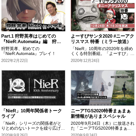
Part.1 狩野英孝はじめての
よーすぴサンタ2020 #ニーアク
『NieR:Automata』編 狩野
リスマス 特番（ミラー放送）
英孝のクリティカノヒット
狩野英孝、初めての
「NieR」10周年の2020年を締め
『NieR:Automata』プレイ！
くくる特別番組。「よーすぴ」こ
と齊藤陽介プロデューサーをホス
2022年2月22日
2020年12月24日
トとして、素敵なゲストとと一緒
に、クリスマス・イブを彩るトー
クライブをお届けします。
「NieR」10周年関係者トーク
ニーアTGS2020特番まぁまぁ
ライブ
新情報がありまスペシャル
「NieR」シリーズの関係者がと
2020年9月24日（木）に放送され
りとめのないトークを繰り広げる
た「ニーアTGS2020特番まぁま
生放送「ニーア関係者トークほと
ぁ新情報がありまスペシャル」の
2020年9月26日
2020年9月24日