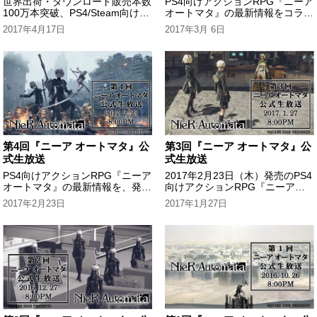
世界出荷・ダウンロード販売本数
PS4向けアクションRPG『ニーア
100万本突破、PS4/Steam向けア
オートマタ』の最新情報をコラボ
クションRPG『ニーアオートマ
イベント実施中の東京秋葉原
2017年4月17日
2017年3月 6日
タ』の最新情報をお届けします。
「SQUAREENIXCAFE」より生
放送でお届けします。
第4回『ニーア オートマタ』公
第3回『ニーア オートマタ』公
式生放送
式生放送
PS4向けアクションRPG『ニーア
2017年2月23日（木）発売のPS4
オートマタ』の最新情報を、発売
向けアクションRPG『ニーアオ
日当日に大阪のプラチナゲームズ
ートマタ』の最新情報をお届けし
2017年2月23日
2017年1月27日
からお届けします。
ます。