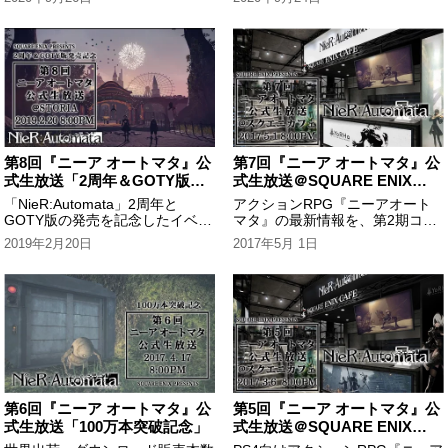
んど新情報はないでスペシャル」
アーカイブ映像です。
です。
第8回『ニーア オートマタ』公
第7回『ニーア オートマタ』公
式生放送「2周年＆GOTY版発
式生放送＠SQUARE ENIX
売記念」＠STORIA
CAFE
「NieR:Automata」2周年と
アクションRPG『ニーアオート
GOTY版の発売を記念したイベン
マタ』の最新情報を、第2期コラ
トを生中継！ゲーム開発者による
ボイベント実施中の東京秋葉原
2019年2月20日
2017年5月 1日
トークやシリーズの最新情報をお
「SQUAREENIXCAFE」より生
届けしました。急遽石川さん花江
放送でお届けします。また、今回
さん他、出演声優の皆様が飛び入
の放送の打ち上げの模様をニコニ
り参加！
コ生...
第6回『ニーア オートマタ』公
第5回『ニーア オートマタ』公
式生放送「100万本突破記念」
式生放送＠SQUARE ENIX
CAFE