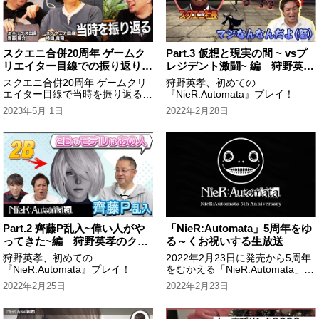
スクエニ合併20周年 ゲームク
Part.3 仮想と現実の間 ~ vsプ
リエイター目線での振り返り
レジデント激闘~ 編 狩野英孝
時田貴司 ＆ 齊藤陽介
のクリティカノヒット
スクエニ合併20周年 ゲームクリ
狩野英孝、初めての
エイター目線で当時を振り返る
『NieR:Automata』プレイ！
時田貴司 ＆ 齊藤陽介
2023年5月 1日
2022年2月28日
Part.2 齊藤P乱入~偉い人がや
「NieR:Automata」5周年をゆ
ってきた~編 狩野英孝のクリ
る～くお祝いする生放送
ティカノヒット
狩野英孝、初めての
2022年2月23日に発売から5周年
『NieR:Automata』プレイ！
をむかえる「NieR:Automata」
周年をお祝いするために、開発陣
2022年2月25日
2022年2月23日
と作曲家が集まってゆる～いトー
クをお届けします。