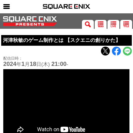
SQUARE ENIX 公式サイトメニュー
ゲーム
河津秋敏のゲーム制作とは 【スクエニの創りかた】
マガジン＆ブックス
ミュージック
配信日時：
グッズ
2024
1
18
21:00
年
月
日(木)
-
ストア
メンバーズ
動画
コラム
会社情報
採用情報
SQUARE ENIX サイト内検索