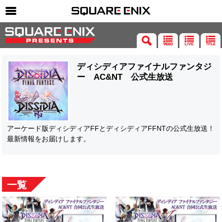
SQUARE ENIX 公式サイトメニュー
ゲーム
ディシディアファイナルファンタジ
マガジン＆ブックス
ー AC&NT 公式生放送
ミュージック
グッズ
ストア
アーケード版ディシディアFFとディシディアFFNTの公式生放送！
最新情報をお届けします。
メンバーズ
動画
コラム
一覧
会社情報
採用情報
SQUARE ENIX サイト内検索