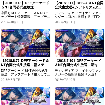
【2018.10.15】DFFアーケード
【2018.9.11】DFFAC＆NT合同
＆NT合同公式生放送
公式生放送&シアトリズム2周
年生放送
今回もDFFアーケード＆NTのア
ディシディア ファイナルファン
ップデート情報満載！アップデー
タジーに新たに参戦する『FFXI
トポイントを実機プレイを交えて
カムラナート』の詳細を映像と実
2018年10月15日
2018年9月11日
詳しくご紹介しました。他にも闘
機プレイで紹介！番組後半はシア
神祭や3周年イベント、KVOなど
トリズムファイナルファンタジー
今後予定されている大会・イベン
の2周年最新情報をお届けしまし
トの情報もお届け！
た！
【2018.8.7】DFFアーケード＆
【2018.7.10】DFFアーケード
NT合同公式生放送～新ステー
＆NT合同公式生放送～新キャ
ジ追加SP～
ラクター参戦SP～
DFFアーケード＆NT合同公式生
ディシディア ファイナルファン
放送！アップデート情報として、
タジーの最新情報盛り沢山！
新ステージ「王都インソムニア
AC&NTの合同生放送です。今回
2018年8月 7日
2018年7月10日
from FINAL FANTASY XV」の映
は新キャラ『リノア』の情報を映
像やキャラクターの調整内容を実
像や実機を交えて紹介しました！
機でじっくりご紹介しました！
声を担当された声優・花澤香菜さ
んからのメッセージも。