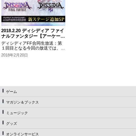
2018.2.20 ディシディア ファイ
ナルファンタジー【アーケード
&NT】公式生放送～新ステー
ディシディアFF合同生放送：第
ジ追加SP～
１回目となる今回の放送では、新
ステージ追加やキャラクター調整
2018年2月20日
など、ディシディアFFNT＆アー
ケード版ディシディアFFの最新
情報をお届けしました！
ゲーム
マガジン＆ブックス
ミュージック
グッズ
オンラインサービス