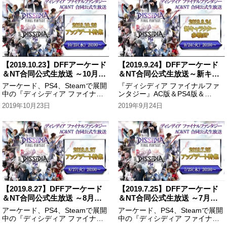
ナーなど、盛りだくさんの内容で
お届けしました！
【2019.10.23】DFFアーケード
【2019.9.24】DFFアーケード
＆NT合同公式生放送 ～10月ア
＆NT合同公式生放送～新キャ
ップデート特集～
ラクター参戦SP～
アーケード、PS4、Steamで展開
『ディシディア ファイナルファ
中の『ディシディア ファイナル
ンタジー』AC版＆PS4版＆
ファンタジー』公式生放送！見逃
Steam版の合同生放送です。新キ
2019年10月23日
2019年9月24日
せない最新情報をたっぷりとお届
ャラクターのお披露目など、盛り
けしました！
だくさんの内容でお届けしまし
た。
【2019.8.27】DFFアーケード
【2019.7.25】DFFアーケード
＆NT合同公式生放送 ～8月ア
＆NT合同公式生放送 ～7月ア
ップデート特集～
ップデート特集～
アーケード、PS4、Steamで展開
アーケード、PS4、Steamで展開
中の『ディシディア ファイナル
中の『ディシディア ファイナル
ファンタジー』公式生放送！見逃
ファンタジー』公式生放送！見逃