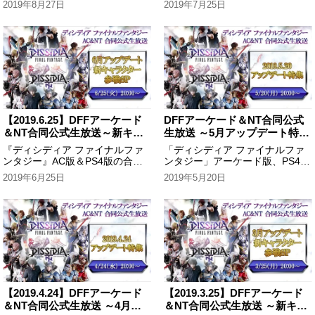
2019年8月27日
2019年7月25日
せない最新情報をたっぷりとお届
せない最新情報をたっぷりとお届
けしました！
けしました！
【2019.6.25】DFFアーケード
DFFアーケード＆NT合同公式
＆NT合同公式生放送～新キャ
生放送 ～5月アップデート特集
ラクター参戦SP～
～
『ディシディア ファイナルファ
「ディシディア ファイナルファ
ンタジー』AC版＆PS4版の合同
ンタジー」アーケード版、PS4版
生放送です。新キャラクターのお
の最新アップデート情報を動画や
2019年6月25日
2019年5月20日
披露目など、盛りだくさんの内容
プレイ画面を交えてお届けしまし
でお届け！
た！
【2019.4.24】DFFアーケード
【2019.3.25】DFFアーケード
＆NT合同公式生放送 ～4月ア
＆NT合同公式生放送 ～新キャ