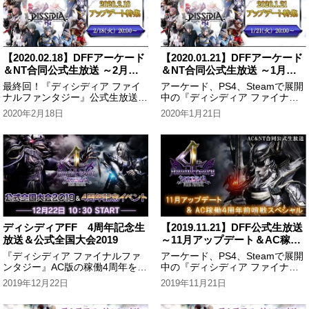
【2020.02.18】DFFアーケード
【2020.01.21】DFFアーケード
＆NT合同公式生放送 ～2月ア
＆NT合同公式生放送 ～1月ア
ップデート特集～
ップデート特集～
最終回！『ディシディア ファイ
アーケード、PS4、Steamで展開
ナルファンタジー』公式生放送！
中の『ディシディア ファイナル
見逃せない最新情報をたっぷりと
ファンタジー』公式生放送！見逃
2020年2月18日
2020年1月21日
お届けしました！
せない最新情報をたっぷりとお届
けしました！
ディシディアFF 4周年記念生
【2019.11.21】DFF公式生放送
放送＆公式全国大会2019
～11月アップデート＆AC稼働
４周年前哨戦SP～
『ディシディア ファイナルファ
アーケード、PS4、Steamで展開
ンタジー』AC版の稼働4周年を記
中の『ディシディア ファイナル
念した特大生放送！ 強豪20パ
ファンタジー』公式生放送！見逃
2019年12月22日
2019年11月21日
ーティが日本一を競う決勝トーナ
せない最新情報をたっぷりとお届
メントや4周年記念SP新情報コー
けしました！