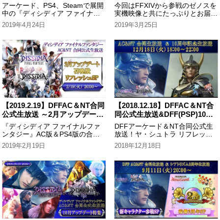
ップデート特集～
ラクター参戦SP～
アーケード、PS4、Steamで展開
今回はFFXIVから参戦のゼノスを
中の『ディシディア ファイナル
実機映像と共にたっぷりとお届
ファンタジー』公式生放送！ジタ
け！そのほかにも3rdフォーム＆
2019年4月24日
2019年3月25日
ンとラムザの追加シンボルチャッ
5thウェポンの情報ではティナと
トも大公開！見逃せない最新情報
ケフカが登場。ディシディアFF
をたっぷりとお届けしました！
の最新情報はこの番組でチェッ
ク！
【2019.2.19】DFFAC＆NT合同
【2018.12.18】DFFAC＆NT合
公式生放送 ～2月アップデート
同公式生放送&DFF(PSP)10周
召喚獣リフレッシュSP～
年記念生放送
『ディシディア ファイナルファ
DFFアーケード＆NT合同公式生
ンタジー』AC版＆PS4版の合同
放送！ヤ・シュトラ リフレッシ
生放送です。とれたての動画を交
ュ情報等の最新情報をお伝えした
2019年2月19日
2018年12月18日
えた召喚獣のリフレッシュ情報な
後、PSP版DFFの発売からちょう
どを中心に、２月のアップデー情
ど10年を記念して懐かしの
報はこの番組でチェック！
D012FFの実機プレイ生放送をお
届け！