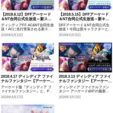
【2018.6.12】DFFアーケード
【2018.5.15】DFFアーケード
＆NT合同公式生放送～新ステ
＆NT合同公式生放送～新キャ
ージ追加SP～
ラクター参戦SP～
ディシディアFF AC&NT合同生放
DFFアーケード＆NT合同公式生
送！ACに先行実装される新ステ
放送！今回は新キャラクターとし
ージの紹介やNTへのロック参戦
て、FFVIからロックの参戦大発
2018年6月12日
2018年5月15日
など6月のアップデート情報盛り
表！ロックの性能など気になる情
だくさんでお届けしました！ディ
報の発表の他、おなじみのみんな
シディア関連の最新情報はこの番
でわいわい実機プレイのコーナー
組でチェック！
も。
2018.4.17 ディシディア ファイ
2018.3.13 ディシディア ファイ
ナルファンタジー【アーケード
ナルファンタジー【アーケード
&NT】合同公式生放送～4月の
&NT】公式生放送～新キャラ
アーケード版『ディシディア フ
ディシディア ファイナルファン
アップデート特集～
クター参戦SP～
ァイナルファンタジー』と、PS4
タジー アーケード&NTの最新情
版『ディシディア ファイナルフ
報として「FF XII」より参戦が決
2018年4月17日
2018年3月13日
ァンタジー NT』の公式合同生放
定した新キャラ「ヴェイン」の詳
送。4月のアップデート新要素を
細や、アップデート情報をたっぷ
映像やゲームプレイを交えてご紹
りとお送りしました！
介しました。