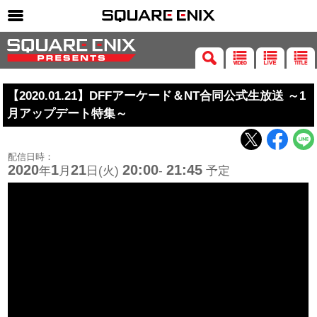
SQUARE ENIX 公式サイトメニュー
ゲーム
【2020.01.21】DFFアーケード＆NT合同公式生放送 ～1
マガジン＆ブックス
月アップデート特集～
ミュージック
グッズ
配信日時：
2020
1
21
20:00
21:45
年
月
日(火)
-
予定
ストア
メンバーズ
動画
コラム
会社情報
採用情報
SQUARE ENIX サイト内検索